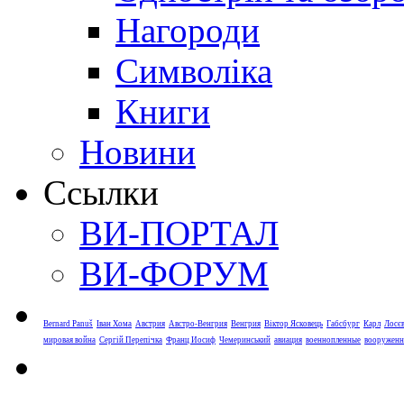
Нагороди
Символіка
Книги
Новини
Ссылки
ВИ-ПОРТАЛ
ВИ-ФОРУМ
Bernard Panuš
Іван Хома
Австрия
Австро-Венгрия
Венгрия
Віктор Ясковець
Габсбург
Карл
Лосє
мировая война
Сергій Перепічка
Франц Иосиф
Чемеринський
авиация
военнопленные
вооруженн