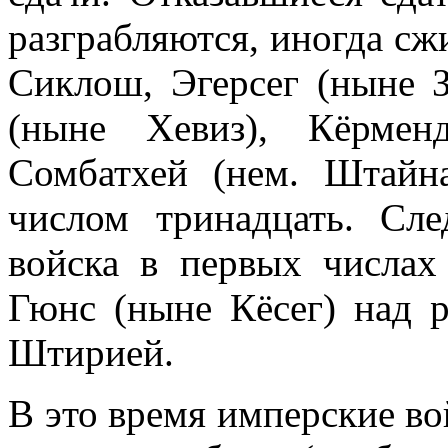
разграбляются, иногда сж
Сиклош, Эгерсег (ныне З
(ныне Хевиз), Кёрмен
Сомбатхей (нем. Штай
числом тринадцать. Сл
войска в первых числах 
Гюнс (ныне Кёсег) над 
Штирией.
В это время имперские в