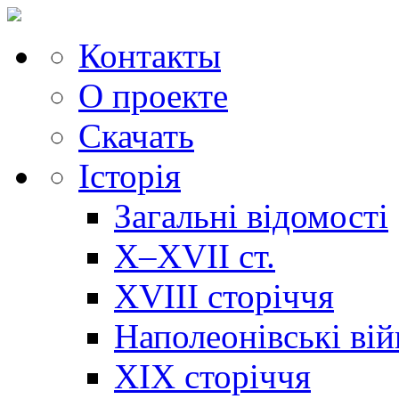
Контакты
О проекте
Скачать
Історія
Загальні відомості
X–XVII ст.
XVIII сторіччя
Наполеонівські ві
XIX сторіччя