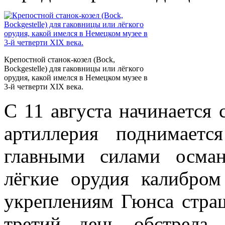
Крепостной станок-козел (Bock,
Bockgestelle) для гаковницы или лёгкого
орудия, какой имелся в Немецком музее в
3‑й четверти XIX века.
С 11 августа начинается 
артиллерия поднимает
главными силами осма
лёгкие орудия калибро
укреплениям Гюнса страш
третий день обстрела,