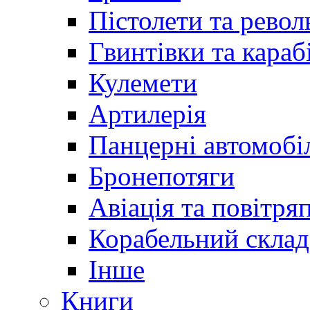
Пістолети та револ
Гвинтівки та караб
Кулемети
Артилерія
Панцерні автомобі
Бронепотяги
Авіація та повітря
Корабельний склад
Інше
Книги