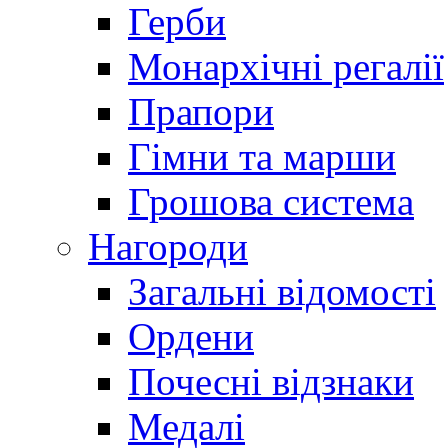
Герби
Монархічні регалії
Прапори
Гімни та марши
Грошова система
Нагороди
Загальні відомості
Ордени
Почесні відзнаки
Медалі