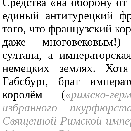
Средства «на оборону от 
единый антитурецкий фр
того, что французский ко
даже многовековым!) 
султана, а императорска
немецких землях. Хот
Габсбург, брат импера
королём (
«римско-ге
избранного пкурфюрст
Священной Римской импе