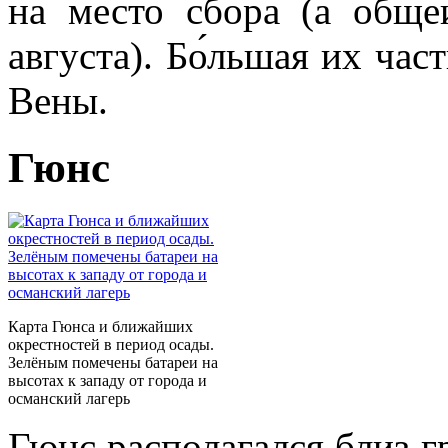
на место сбора (а общ
августа). Бо́льшая их час
Вены.
Гюнс
Карта Гюнса и ближайших
окрестностей в период осады.
Зелёным помечены батареи на
высотах к западу от города и
османский лагерь
Гюнс располагался близ 