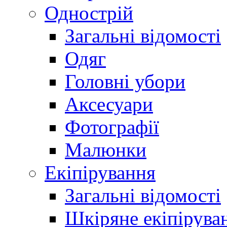
Однострій
Загальні відомості
Одяг
Головні убори
Аксесуари
Фотографії
Малюнки
Екіпірування
Загальні відомості
Шкіряне екіпірува