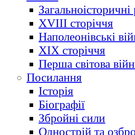
Загальноісторичні
XVIII сторіччя
Наполеонівські ві
XIX сторіччя
Перша світова війн
Посилання
Історія
Біографії
Збройні сили
Однострій та озбр