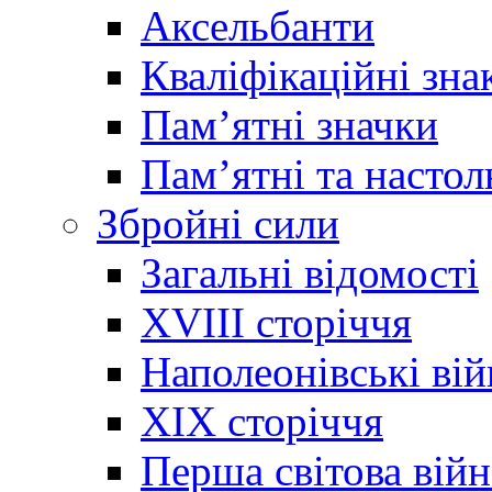
Аксельбанти
Кваліфікаційні зна
Памʼятні значки
Памʼятні та настол
Збройні сили
Загальні відомості
XVIII сторіччя
Наполеонівські ві
XIX сторіччя
Перша світова війн