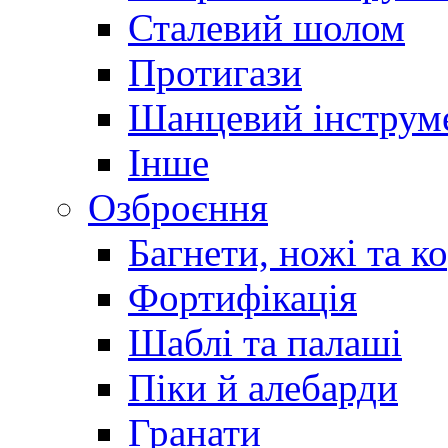
Сталевий шолом
Протигази
Шанцевий інструм
Інше
Озброєння
Багнети, ножі та к
Фортифікація
Шаблі та палаші
Піки й алебарди
Гранати