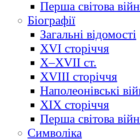
Перша світова війн
Біографії
Загальні відомості
XVI сторіччя
X–XVII ст.
XVIII сторіччя
Наполеонівські ві
XIX сторіччя
Перша світова війн
Cимволіка