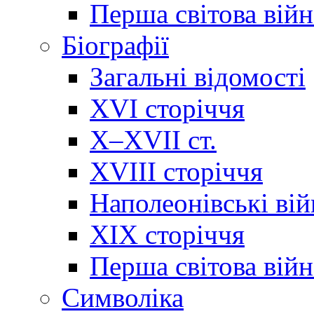
Перша світова війн
Біографії
Загальні відомості
XVI сторіччя
X–XVII ст.
XVIII сторіччя
Наполеонівські ві
XIX сторіччя
Перша світова війн
Cимволіка