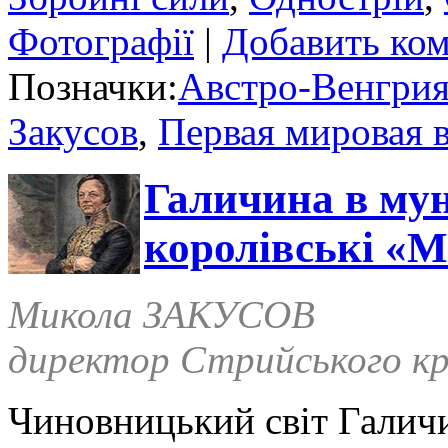
Фотографії
|
Добавить ко
Позначки:
Австро-Венгри
Закусов
,
Первая мировая 
Галичина в мун
королівські «М
Микола ЗАКУСОВ
директор Стрийського кр
Чиновницький світ Галич