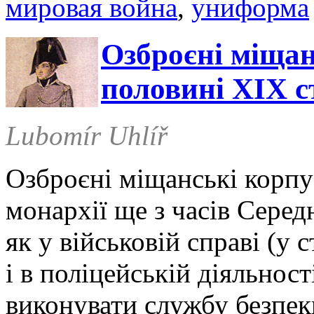
мировая война
,
униформа
Озброєні міщан
половині ХІХ с
Lubomír Uhlíř
Озброєні міщанські корпу
монархії ще з часів Серед
як у військовій справі (у 
і в поліцейській діяльност
виконувати службу безпек