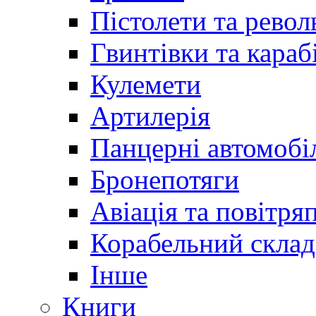
Пістолети та револ
Гвинтівки та караб
Кулемети
Артилерія
Панцерні автомобі
Бронепотяги
Авіація та повітря
Корабельний склад
Інше
Книги