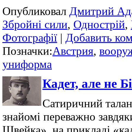
Опубликовал
Дмитрий Ад
Збройні сили
,
Однострій
,
Фотографії
|
Добавить ко
Позначки:
Австрия
,
воору
униформа
Кадет, але не Б
Сатиричний талан
знайомі переважно завдяк
Швейка», на прикладі «ка