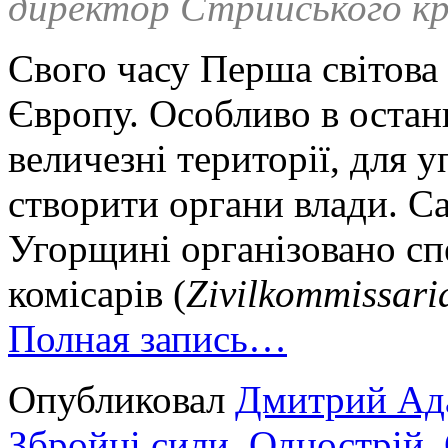
директор Стрийського кр
Свого часу Перша світова
Європу. Особливо в остан
величезні території, для 
створити органи влади. Са
Угорщині організовано с
комісарів (
Zivilkommissaria
Полная запись…
Опубликовал
Дмитрий Ад
Збройні сили
,
Однострій
,