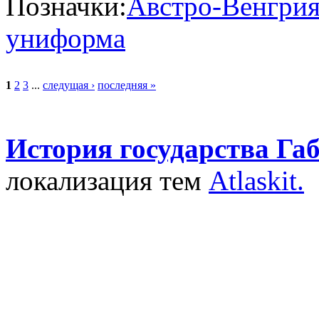
Позначки:
Австро-Венгри
униформа
1
2
3
...
следущая ›
последняя »
История государства Га
локализация тем
Atlaskit.