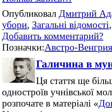
Опубликовал
Дмитрий Ад
убори
,
Загальні відомості
Добавить комментарий?
Позначки:
Австро-Венгри
Галичина в му
Ця стаття ще біль
одностроїв учнівської мо
розпочате в матеріалі «
Доп