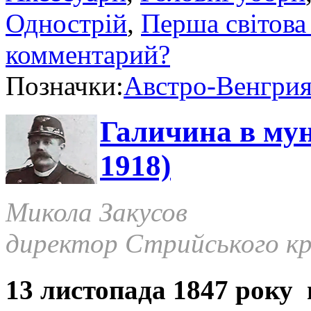
Однострій
,
Перша світова
комментарий?
Позначки:
Австро-Венгри
Галичина в мун
1918)
Микола Закусов
директор Стрийського кр
13 листопада 1847 року 