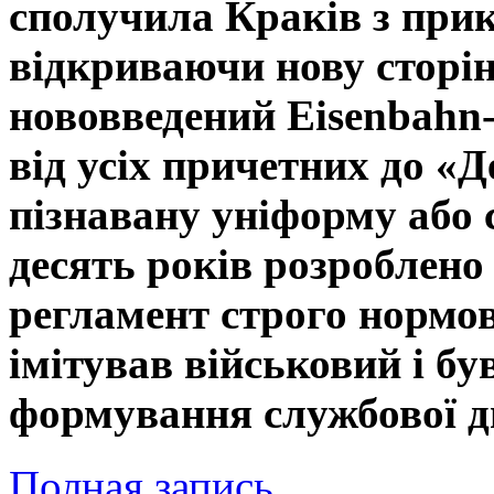
сполучила Краків з при
відкриваючи нову сторінк
нововведений Eisenbahn-P
від усіх причетних до «
пізнавану уніформу або с
десять років розроблен
регламент строго нормо
імітував військовий і б
формування службової д
Полная запись…