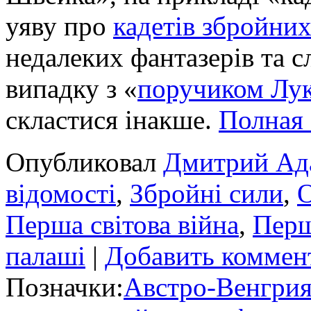
уяву про
кадетів збройни
недалеких фантазерів та с
випадку з «
поручиком Лу
скластися інакше.
Полная
Опубликовал
Дмитрий Ад
відомості
,
Збройні сили
,
О
Перша світова війна
,
Перш
палаші
|
Добавить коммен
Позначки:
Австро-Венгри