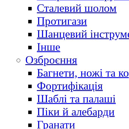
Сталевий шолом
Протигази
Шанцевий інструм
Інше
Озброєння
Багнети, ножі та к
Фортифікація
Шаблі та палаші
Піки й алебарди
Гранати