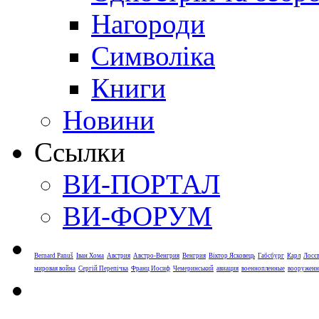
Нагороди
Символіка
Книги
Новини
Ссылки
ВИ-ПОРТАЛ
ВИ-ФОРУМ
Bernard Panuš
Іван Хома
Австрия
Австро-Венгрия
Венгрия
Віктор Ясковець
Габсбург
Карл
Лосє
мировая война
Сергій Перепічка
Франц Иосиф
Чемеринський
авиация
военнопленные
вооруженн