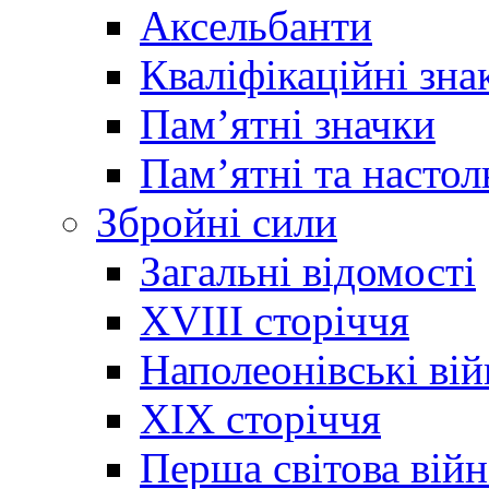
Аксельбанти
Кваліфікаційні зна
Памʼятні значки
Памʼятні та настол
Збройні сили
Загальні відомості
XVIII сторіччя
Наполеонівські ві
XIX сторіччя
Перша світова війн