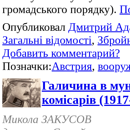
громадського порядку).
П
Опубликовал
Дмитрий Ад
Загальні відомості
,
Збройн
Добавить комментарий?
Позначки:
Австрия
,
воору
Галичина в мун
комісарів (1917
Микола ЗАКУСОВ