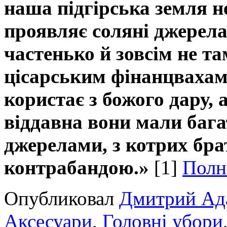
наша підгірська земля не
проявляє соляні джерела 
частенько й зовсім не та
цісарським фінанцвахам.
користає з божого дару, 
віддавна вони мали бага
джерелами, з котрих бра
контрабандою.»
[1]
Полн
Опубликовал
Дмитрий Ад
Аксесуари
,
Головні убори