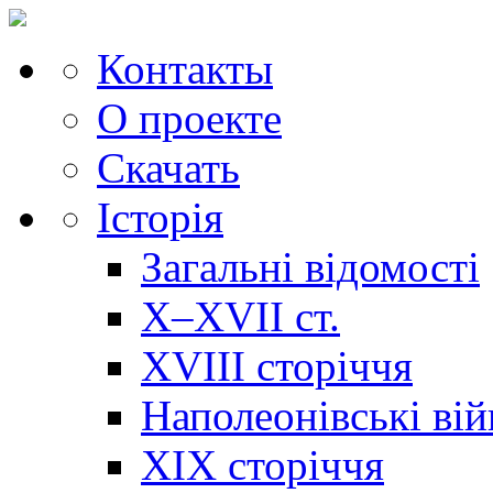
Контакты
О проекте
Скачать
Історія
Загальні відомості
X–XVII ст.
XVIII сторіччя
Наполеонівські ві
XIX сторіччя