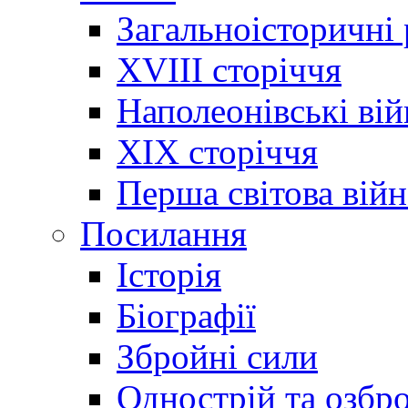
Загальноісторичні
XVIII сторіччя
Наполеонівські ві
XIX сторіччя
Перша світова війн
Посилання
Історія
Біографії
Збройні сили
Однострій та озбр