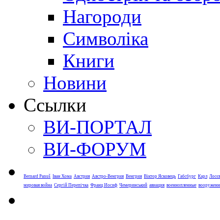
Нагороди
Символіка
Книги
Новини
Ссылки
ВИ-ПОРТАЛ
ВИ-ФОРУМ
Bernard Panuš
Іван Хома
Австрия
Австро-Венгрия
Венгрия
Віктор Ясковець
Габсбург
Карл
Лосє
мировая война
Сергій Перепічка
Франц Иосиф
Чемеринський
авиация
военнопленные
вооруженн