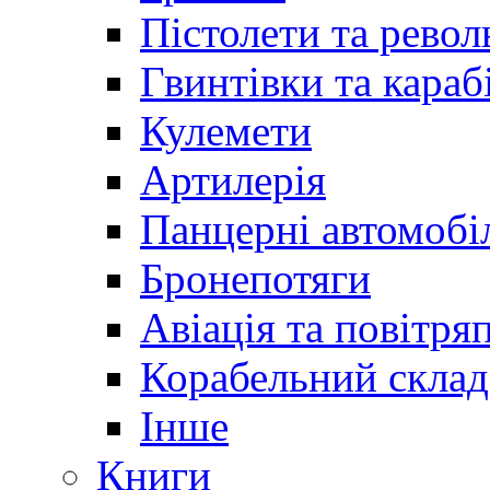
Пістолети та револ
Гвинтівки та караб
Кулемети
Артилерія
Панцерні автомобі
Бронепотяги
Авіація та повітря
Корабельний склад
Інше
Книги