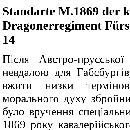
Standarte M.1869 der ka
Dragonerregiment Fürst
14
Після Австро-пруссько
невдалою для Габсбургів
вжити низки термінов
морального духу збройни
було вручення спеціальн
1869 року кавалерійсько