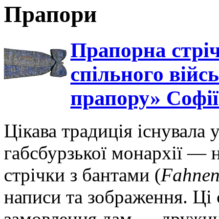
Прапори
Прапорна стріч
спільного війсь
прапору» Софії
Цікава традиція існувала 
габсбурзької монархії — 
стрічки з бантами (
Fahne
написи та зображення. Ці 
замовлення дам — дружин