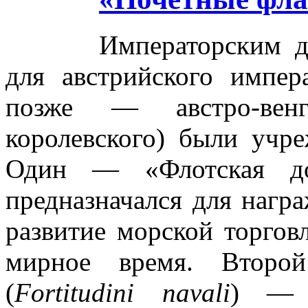
Императорским д
для австрийского импера
позже — австро-венг
королевского) были учр
Один — «Флотская до
предназначался для награ
развитие морской торговл
мирное время. Второ
(
Fortitudini navali
) — 