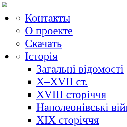
Контакты
О проекте
Скачать
Історія
Загальні відомості
X–XVII ст.
XVIII сторіччя
Наполеонівські ві
XIX сторіччя