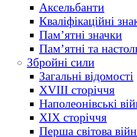
Аксельбанти
Кваліфікаційні зна
Памʼятні значки
Памʼятні та настол
Збройні сили
Загальні відомості
XVIII сторіччя
Наполеонівські ві
XIX сторіччя
Перша світова війн