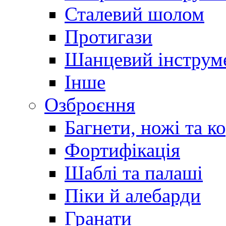
Сталевий шолом
Протигази
Шанцевий інструм
Інше
Озброєння
Багнети, ножі та к
Фортифікація
Шаблі та палаші
Піки й алебарди
Гранати