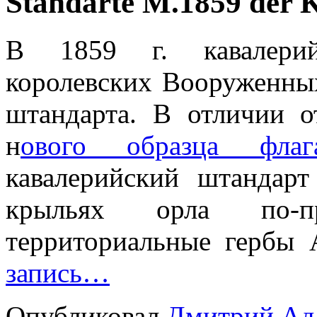
Standarte M.1859 der K
В 1859 г. кавалерий
королевских Вооруженны
штандарта. В отличии о
н
ового образца фла
кавалерийский штандарт
крыльях орла по-п
территориальные гербы
запись…
Опубликовал
Дмитрий Ад