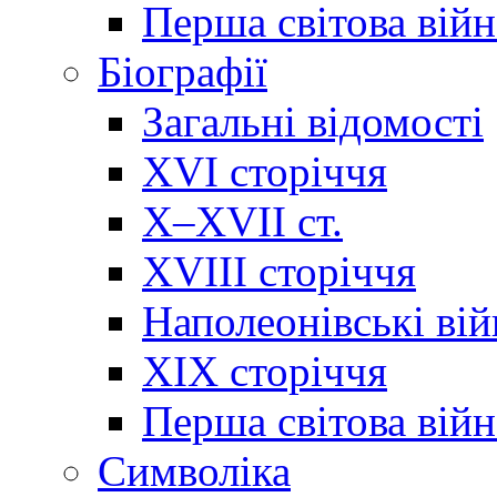
Перша світова війн
Біографії
Загальні відомості
XVI сторіччя
X–XVII ст.
XVIII сторіччя
Наполеонівські ві
XIX сторіччя
Перша світова війн
Cимволіка