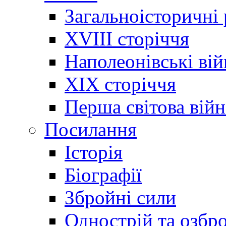
Загальноісторичні
XVIII сторіччя
Наполеонівські ві
XIX сторіччя
Перша світова війн
Посилання
Історія
Біографії
Збройні сили
Однострій та озбр