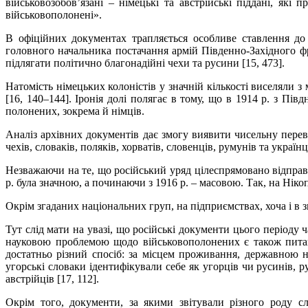
військовозобов’язані – німецькі та австрійські піддані, які
військовополонені».
В офіційних документах трапляється особливе ставлення до
головного начальника постачання армій Південно-Західного ф
підлягати політично благонадійні чехи та русини [15, 473].
Натомість німецьких колоністів у значній кількості виселяли 
[16, 140–144]. Іронія долі полягає в тому, що в 1914 р. з Пі
полонених, зокрема й німців.
Аналіз архівних документів дає змогу виявити чисельну перев
чехів, словаків, поляків, хорватів, словенців, румунів та україн
Незважаючи на те, що російський уряд цілеспрямовано відправл
р. була значною, а починаючи з 1916 р. – масовою. Так, на Нікоп
Окрім згаданих національних груп, на підприємствах, хоча і в 
Тут слід мати на увазі, що російські документи цього періоду 
науковою проблемою щодо військовополонених є також питанн
достатньо різний спосіб: за місцем проживання, державною н
угорські словаки ідентифікували себе як угорців чи русинів, 
австрійців [17, 112].
Окрім того, документи, за якими звітували різного роду с