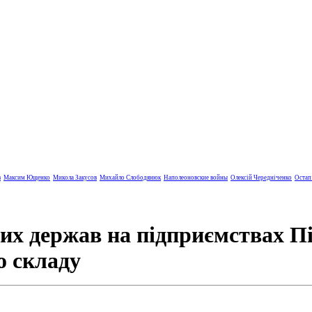
в
Максим Ющенко
Микола Закусов
Михайло Слободянюк
Наполеоновские войны
Олексій Чередніченко
Остап
х держав на підприємствах Пі
о складу