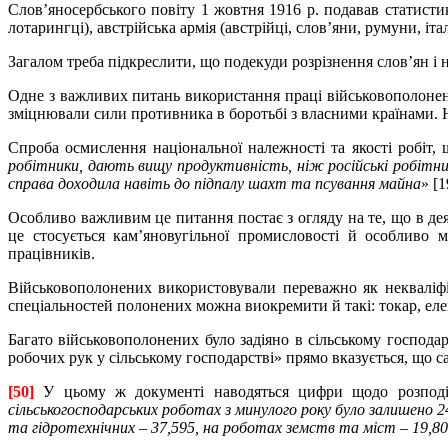
Слов’яносербського повіту 1 жовтня 1916 р. подавав статисти
лотарингці), австрійська армія (австрійці, слов’яни, румуни, італ
Загалом треба підкреслити, що подекуди розрізнення слов’ян і 
Одне з важливих питань використання праці військовополонени
зміцнювали сили противника в боротьбі з власними країнами. Н
Спроба осмислення національної належності та якості робіт,
робітники, дають вищу продуктивність, ніж російські робітни
справа доходила навіть до підпалу шахт та псування майна
» [1
Особливо важливим це питання постає з огляду на те, що в де
це стосується кам’яновугільної промисловості й особливо м
працівників.
Військовополонених використовували переважно як некваліфі
спеціальностей полонених можна виокремити й такі: токар, елек
Багато військовополонених було задіяно в сільському господа
робочих рук у сільському господарстві» прямо вказується, що с
[50]
У цьому ж документі наводяться цифри щодо розподі
сільськогосподарських роботах з минулого року було залишено 24
та гідротехнічних – 37,595, на роботах земств та міст – 19,