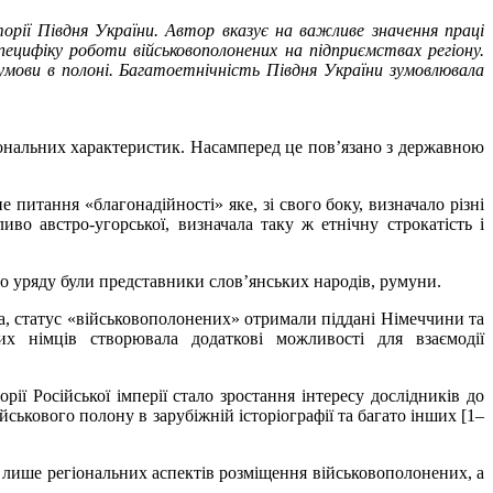
орії Півдня України. Автор вказує на важливе значення праці
пецифіку роботи військовополонених на підприємствах регіону.
і умови в полоні. Багатоетнічність Півдня України зумовлювала
іональних характеристик. Насамперед це пов’язано з державною
питання «благонадійності» яке, зі свого боку, визначало різні
во австро-угорської, визначала таку ж етнічну строкатість і
го уряду були представники слов’янських народів, румуни.
ма, статус «військовополонених» отримали піддані Німеччини та
их німців створювала додаткові можливості для взаємодії
ї Російської імперії стало зростання інтересу дослідників до
ськового полону в зарубіжній історіографії та багато інших [1–
е лише регіональних аспектів розміщення військовополонених, а