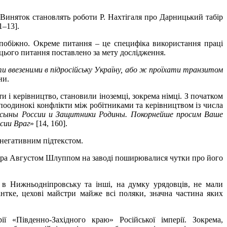
і. Виняток становлять роботи Р. Нахтігаля про Дарницький табір
1–13].
 побіжно. Окреме питання – це специфіка використання праці
 цього питання поставлено за мету дослідження.
ути ввезеними в підросійську Україну, або ж проїхати транзитом
ни.
и і керівництво, становили іноземці, зокрема німці. З початком
поодинокі конфлікти між робітниками та керівництвом із числа
сыны России и Защитники Родины. Покорнейше просим Ваше
сии Враг
» [14, 160].
 негативним підтекстом.
ктора Августом Шлуппом на заводі поширювалися чутки про його
 в Нижньодніпровську та інші, на думку урядовців, не мали
нтке, цехові майстри майже всі поляки, значна частина яких
«Південно-Західного краю» Російської імперії. Зокрема,