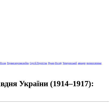
 Козак
Первая мировая война
Сергій Перепічка
Франц Иосиф
Чемеринський
авиация
военнопленные
вдня України (1914–1917):