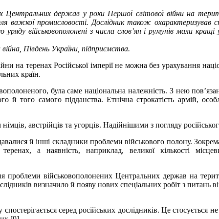
их Центральних держав у роки Першої світової війни на терит
во для важкої промисловості. Дослідник також охарактеризував с
о уряду військовополонені з числа слов’ян і румунів мали кращ
 війна, Південь України, підприємства.
ійни на теренах Російської імперії не можна без урахування нац
льних країн.
полоненого, була саме національна належність. З нею пов’язане 
о й того самого підданства. Етнічна строкатість армій, особли
 німців, австрійців та угорців. Надійнішими з погляду російсько
одавалися й інші складники проблеми військового полону. Зокре
еренах, а наявність, наприклад, великої кількості місцев
я проблеми військовополонених Центральних держав на територі
лідників визначило й появу нових спеціальних робіт з питань вій
спостерігається серед російських дослідників. Це стосується н
х [9].