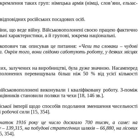
емлення таких груп: німецька армія (німці, слов’яни, ельзас-
відповідних російських посадових осіб.
аїни, що веде війну. Військовополонені своєю працею фактично
ні характеристики, а й групові, зокрема національні.
окопович так описував це питання: «
Чехи та словаки – чудові
. Окрім того, вони свідомо саботують роботу, у деяких місцях
них, залучених на виробництві, була дуже значною. Насамперед
ополонених перевищувала більш ніж 50 % від усієї кількості
йськовополонені виконували і кваліфіковану роботу. З-поміж
івників становили поляки та чехи [18, 146 зв.].
йської імперії щодо способів подолання зменшення чисельності
робочої сили [15, 354].
чаток 1916 року це число досягало 700 тисяч, а саме: на
– 139,315, на побудові стратегічних шляхів – 66,880, на лісових
5, 354].