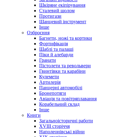
Шкіряне екіпірування
Сталевий шолом
Протигази
Шанцевий інструмент
Інше
Озброєння
Багнети, ножі та кортики
Фортифікація
Шаблі та палаші
Піки й алебарди
Гранати
Пістолети та револьвери
Гвинтівки та карабіни
Кулемети
Артилерія
Панцерні автомобілі
Бронепотяги
Авіація та повітряплавання
Корабельний склад
Інше
Книги
Загальноісторичні работи
XVIII сторіччя
Наполеонівські війни