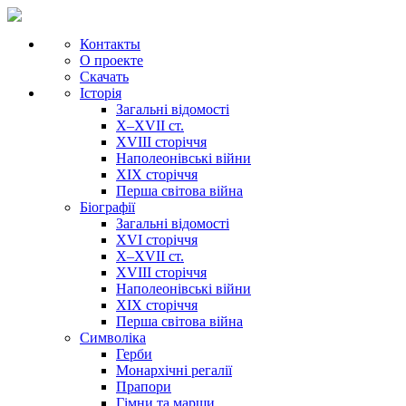
Контакты
О проекте
Скачать
Історія
Загальні відомості
X–XVII ст.
XVIII сторіччя
Наполеонівські війни
XIX сторіччя
Перша світова війна
Біографії
Загальні відомості
XVI сторіччя
X–XVII ст.
XVIII сторіччя
Наполеонівські війни
XIX сторіччя
Перша світова війна
Cимволіка
Герби
Монархічні регалії
Прапори
Гімни та марши