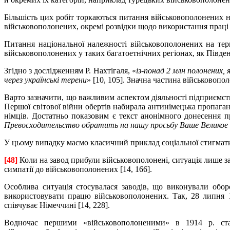
Більшість цих робіт торкаються питання військовополонених на 
військовополонених, окремі розвідки щодо використання праці 
Питання національної належності військовополонених на тер
військовополонених у таких багатоетнічних регіонах, як Півде
Згідно з дослідженням Р. Нахтігаля, «
із-понад 2 млн полонених,
через українські терени
» [10, 105]. Значна частина військовоп
Варто зазначити, що важливим аспектом діяльності підприємств 
Першої світової війни обертів набирала антинімецька пропага
німців. Достатньо показовим є текст анонімного донесення п
Превосходительство обратить на нашу просьбу Ваше Великое Вн
У цьому випадку маємо класичний приклад соціальної стигматиз
[48]
Коли на завод прибули військовополонені, ситуація лише 
симпатії до військовополонених [14, 166].
Особлива ситуація стосувалася заводів, що виконували обо
використовувати працю військовополонених. Так, 28 липня 1
співчуває Німеччині [14, 228].
Водночас першими «військовополоненими» в 1914 р. стал