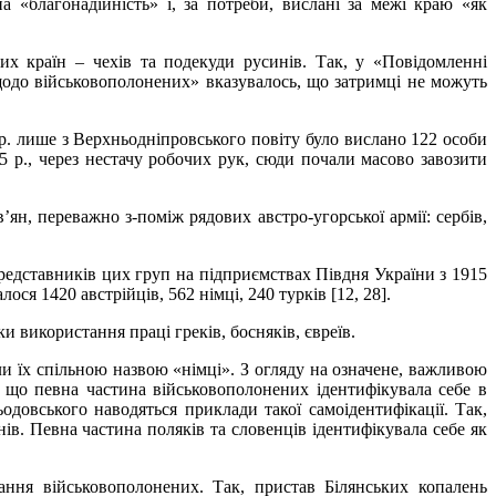
на «благонадійність» і, за потреби, вислані за межі краю «як
х країн – чехів та подекуди русинів. Так, у «Повідомленні
щодо військовополонених» вказувалось, що затримці не можуть
 р. лише з Верхньодніпровського повіту було вислано 122 особи
15 р., через нестачу робочих рук, сюди почали масово завозити
н, переважно з-поміж рядових австро-угорської армії: сербів,
представників цих груп на підприємствах Півдня України з 1915
ся 1420 австрійців, 562 німці, 240 турків [12, 28].
и використання праці греків, босняків, євреїв.
али їх спільною назвою «німці». З огляду на означене, важливою
що певна частина військовополонених ідентифікувала себе в
довського наводяться приклади такої самоідентифікації. Так,
ів. Певна частина поляків та словенців ідентифікувала себе як
ання військовополонених. Так, пристав Білянських копалень