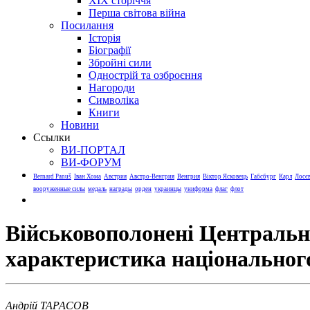
XIX сторіччя
Перша світова війна
Посилання
Історія
Біографії
Збройні сили
Однострій та озброєння
Нагороди
Символіка
Книги
Новини
Ссылки
ВИ-ПОРТАЛ
ВИ-ФОРУМ
Bernard Panuš
Іван Хома
Австрия
Австро-Венгрия
Венгрия
Віктор Ясковець
Габсбург
Карл
Лосє
вооруженные силы
медаль
награды
орден
украинцы
униформа
флаг
флот
Військовополонені Центральни
характеристика національног
Андрій ТАРАСОВ