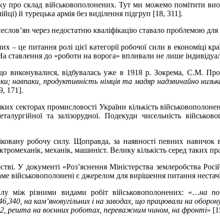
ку про склад військовополонених. Тут ми можемо помітити виокр
ійці) й турецька армія без виділення підгруп [18, 311].
неслов’ян через недостатню кваліфікацію ставало проблемою для 
х – це питання ролі цієї категорії робочої сили в економіці кр
а ставлення до «роботи на ворога» впливали не лише індивідуаль
 що виконувалися, відбувалась уже в 1918 р. Зокрема, С.М. Пр
ки; навпаки, продуктивність німців та мадяр надзвичайно низька
9, 171].
яких секторах промисловості України кількість військовополоне
еталургійної та залізорудної. Подекуди чисельність військов
ковану робочу силу. Щоправда, за наявності певних навичок ві
тромеханік, механік, машиніст. Велику кількість серед таких прац
рстві. У документі «Роз’яснення Міністерства землеробства Росі
аме військовополонені є джерелом для вирішення питання нестачі 
лу між різними видами робіт військовополонених: «
…на по
6,340, на кам’яновугільних і на заводах, що працювали на оборону 
802, решта на воєнних роботах, переважним чином, на фронті
» [1