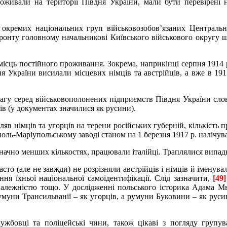
 проживали на території Півдня України, мали бути перевірені 
 окремих національних груп військовозобов’язаних Центральни
ронту головному начальникові Київського військового округу 
з місць постійного проживання. Зокрема, наприкінці серпня 1914
вдня України висилали місцевих німців та австрійців, а вже в 19
агу серед військовополонених підприємств Півдня України слов’я
ців (у документах значилися як русини).
яв німців та угорців на терени російських губерній, кількість 
оль-Маріупольському заводі станом на 1 березня 1917 р. налічувало
значно менших кількостях, працювали італійці. Траплялися випадк
часто (але не завжди) не розрізняли австрійців і німців й іменув
я їхньої національної самоідентифікації. Слід зазначити,
[49]
алежністю тощо. У дослідженні польського історика Адама Мьо
румуни Трансильванії – як угорців, а румуни Буковини – як русин
лужбовці та поліцейські чини, також цікаві з погляду групув