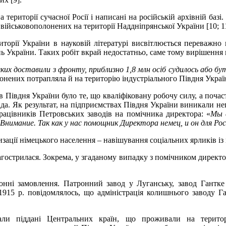
території сучасної Росії і написані на російській архівній баз
військовополонених на території Наддніпрянської України [10; 1
иторії України в науковій літературі висвітлюється переважно
нь України. Таких робіт вкрай недостатньо, саме тому вирішення
 яких доставили з фронту, приблизно 1,8 млн осіб судилось або б
олонених потрапляла й на територію індустріального Півдня Украї
Півдня України було те, що кваліфіковану робочу силу, а почаст
нда. Як результат, на підприємствах Півдня України виникали не
рацівників Петровських заводів на помічника директора: «
Мы 
имание. Так как у нас помощник Директора немец, и он для Рос
ації німецького населення – навішування соціальних ярликів із
загострилася. Зокрема, у згаданому випадку з помічником дире
ронні замовлення. Патронний завод у Луганську, завод Гантке
915 р. повідомлялось, що адміністрація колишнього заводу Га
и піддані Центральних країн, що проживали на території 