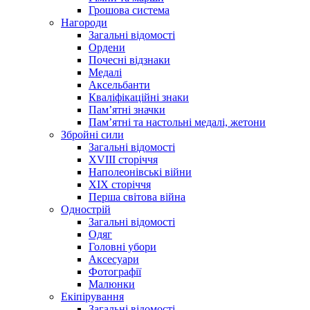
Грошова система
Нагороди
Загальні відомості
Ордени
Почесні відзнаки
Медалі
Аксельбанти
Кваліфікаційні знаки
Памʼятні значки
Памʼятні та настольні медалі, жетони
Збройні сили
Загальні відомості
XVIII сторіччя
Наполеонівські війни
XIX сторіччя
Перша світова війна
Однострій
Загальні відомості
Одяг
Головні убори
Аксесуари
Фотографії
Малюнки
Екіпірування
Загальні відомості