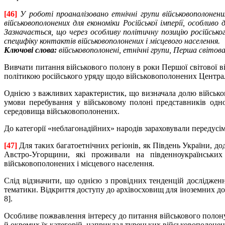
[46]
У роботі проаналізовано етнічні групи військовополонен
військовополонених для економіки Російської імперії, особли
Зазначається, що через особливу політичну позицію російськог
специфіку контактів військовополонених і місцевого населення.
Ключові слова:
військовополонені, етнічні
групи, Перша світова
Вивчати питання військового полону в роки Першої світової в
політикою російського уряду щодо військовополонених Центра
Однією з важливих характеристик, що визначала долю військово
умови перебування у військовому полоні представників одног
середовища військовополонених.
До категорії «неблагонадійних» народів зараховували передусім
[47]
Для таких багатоетнічних регіонів, як Південь України, д
Австро-Угорщини, які проживали на південноукраїнських т
військовополонених і місцевого населення.
Слід відзначити, що однією з провідних тенденцій дослідженн
тематики. Відкриття доступу до архівосховищ для іноземних дос
8].
Особливе пожвавлення інтересу до питання військового полону 
й окремих їх категорій, наприклад турецьких військовополонени