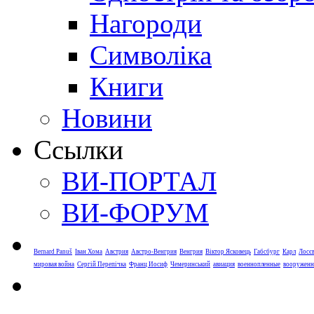
Нагороди
Символіка
Книги
Новини
Ссылки
ВИ-ПОРТАЛ
ВИ-ФОРУМ
Bernard Panuš
Іван Хома
Австрия
Австро-Венгрия
Венгрия
Віктор Ясковець
Габсбург
Карл
Лосє
мировая война
Сергій Перепічка
Франц Иосиф
Чемеринський
авиация
военнопленные
вооруженн