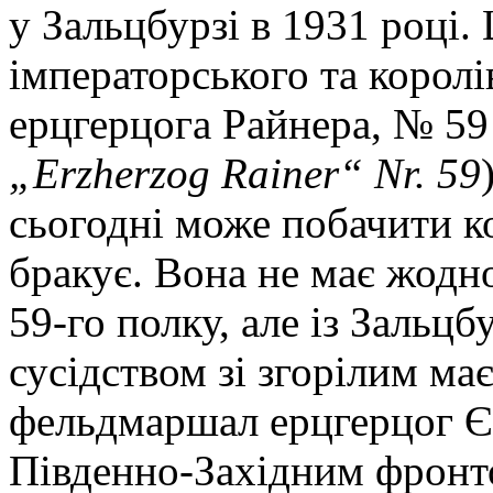
у Зальцбурзі в 1931 році. 
імператорського та королі
ерцгерцога Райнера, № 59
„Erzherzog Rainer“ Nr. 59
сьогодні може побачити ко
бракує. Вона не має жодн
59-го полку, але із Зальц
сусідством зі згорілим ма
фельдмаршал ерцгерцог Є
Південно-Західним фронтом