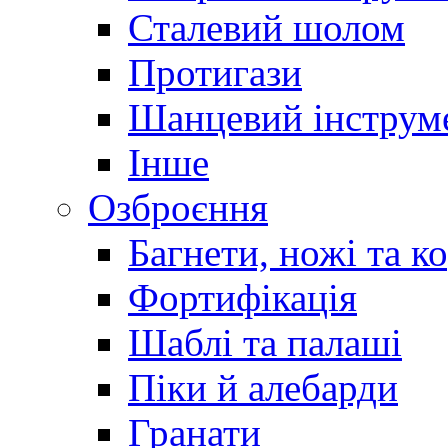
Сталевий шолом
Протигази
Шанцевий інструм
Інше
Озброєння
Багнети, ножі та к
Фортифікація
Шаблі та палаші
Піки й алебарди
Гранати