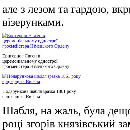
але з лезом та гардою, в
візерунками.
Ерцгерцог Євген в
церемоніальному однострої
гросмейстера Німецького Ордену
Подарункова шабля зразка 1861 року
ерцгерцога Євгена
Шабля, на жаль, була дещ
році згорів князівський з