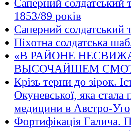
Саперний солдатський те
1853/89 років
Саперний солдатський т
Піхотна солдатська шаб
«В РАЙОНЕ НЕСВИЖ
ВЫСОЧАЙШЕМ СМО
Крізь терни до зірок. І
Окуневської, яка стала
медицини в Австро-Уг
Фортифікація Галича. П