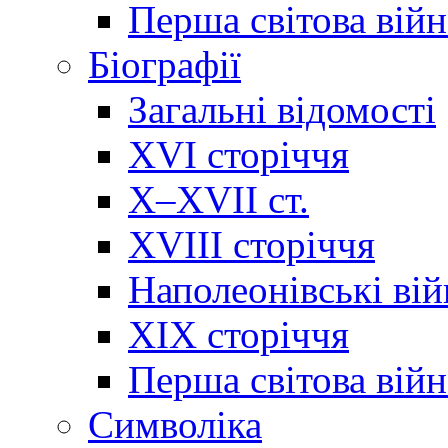
Перша світова війн
Біографії
Загальні відомості
XVI сторіччя
X–XVII ст.
XVIII сторіччя
Наполеонівські ві
XIX сторіччя
Перша світова війн
Cимволіка