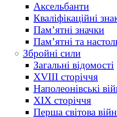
Аксельбанти
Кваліфікаційні зна
Памʼятні значки
Памʼятні та настол
Збройні сили
Загальні відомості
XVIII сторіччя
Наполеонівські ві
XIX сторіччя
Перша світова війн