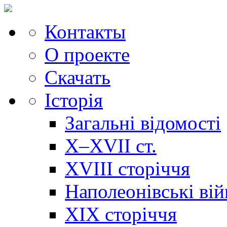
Контакты
О проекте
Скачать
Історія
Загальні відомості
X–XVII ст.
XVIII сторіччя
Наполеонівські ві
XIX сторіччя