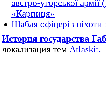
австро-угорської армії
«Карпиця»
Шабля офіцерів піхоти 
История государства Га
локализация тем
Atlaskit.