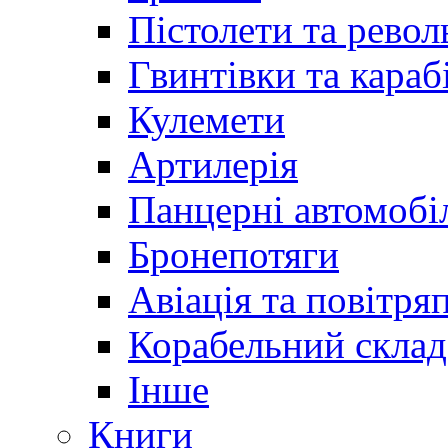
Пістолети та револ
Гвинтівки та караб
Кулемети
Артилерія
Панцерні автомобі
Бронепотяги
Авіація та повітря
Корабельний склад
Інше
Книги