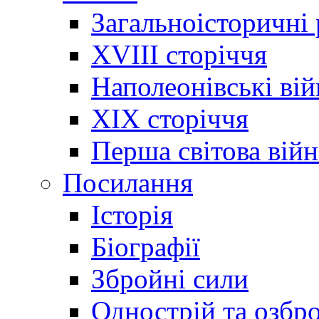
Загальноісторичні
XVIII сторіччя
Наполеонівські ві
XIX сторіччя
Перша світова війн
Посилання
Історія
Біографії
Збройні сили
Однострій та озбр