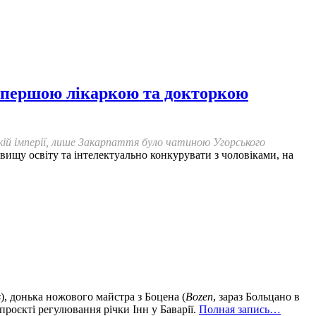
ла першою лікаркою та докторкою
ій імперії, лише Закарпаття було чатиною Угорського
 вищу освіту та інтелектуально конкурувати з чоловіками, на
s
), донька ножового майстра з Боцена (
Bozen
, зараз
Больцано в
 проєкті регулювання річки Інн у Баварії.
Полная запись…