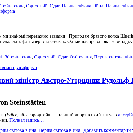
бройні сили
,
Однострій
,
Одяг
,
Перша світова війна
,
Перша світов
иформа
 ми знайомі переважно завдяки «Пригодам бравого вояка Швейка
к недалеких фантазерів та служак. Однак насправді, як і у випадку 
ті
,
Збройні сили
,
Однострій
,
Одяг
,
Озброєння
,
Перша світова вій
я война
,
униформа
ковий міністр Австро-Угорщини Рудоль
on Steinstätten
» (
Edler
, «благородний» — перший дворянський титул в
австрі
щини.
Полная запись…
рша світова війна
,
Перша світова війна
|
Добавить комментарий?