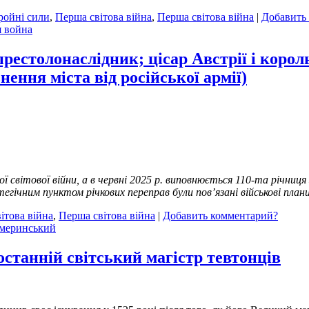
ройні сили
,
Перша світова війна
,
Перша світова війна
|
Добавить
я война
престолонаслідник; цісар Австрії і коро
ьнення міста від російської армії)
 світової війни, а в червні 2025 р. виповнюється 110-та річниця 
атегічним пунктом річкових переправ були пов’язані військові пла
ітова війна
,
Перша світова війна
|
Добавить комментарий?
меринський
останній світський магістр тевтонців