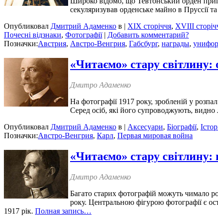
Широко відомо, що Тевтонський орден припи
секуляризував орденське майно в Пруссії та
Опубликовал
Дмитрий Адаменко
в |
XIX сторіччя
,
XVIII сторіч
Почесні відзнаки
,
Фотографії
|
Добавить комментарий?
Позначки:
Австрия
,
Австро-Венгрия
,
Габсбург
,
награды
,
унифо
«Читаємо» стару світлину:
Дмитро Адаменко
На фотографії 1917 року, зробленій у розпал
Серед осіб, які його супроводжують, видно
Опубликовал
Дмитрий Адаменко
в |
Аксесуари
,
Біографії
,
Істор
Позначки:
Австро-Венгрия
,
Карл
,
Первая мировая война
«Читаємо» стару світлину: 
Дмитро Адаменко
Багато старих фотографій можуть чимало роз
року. Центральною фігурою фотографії є ос
1917 рік.
Полная запись…