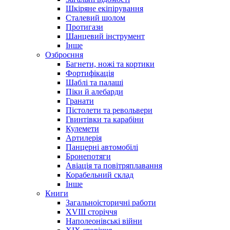
Шкіряне екіпірування
Сталевий шолом
Протигази
Шанцевий інструмент
Інше
Озброєння
Багнети, ножі та кортики
Фортифікація
Шаблі та палаші
Піки й алебарди
Гранати
Пістолети та револьвери
Гвинтівки та карабіни
Кулемети
Артилерія
Панцерні автомобілі
Бронепотяги
Авіація та повітряплавання
Корабельний склад
Інше
Книги
Загальноісторичні работи
XVIII сторіччя
Наполеонівські війни