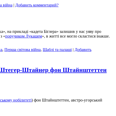
а війна
|
Добавить комментарий?
», на прикладі «кадета Біглера» залишив у нас уяву про
з «
поручиком Лукашем
», в житті все могло скластися інакше.
на
,
Перша світова війна
,
Шаблі та палаші
|
Добавить
ф Штегер-Штайнер фон Штайнштеттен
йському нобілитеті
) фон Штайнштеттен, австро-угорський