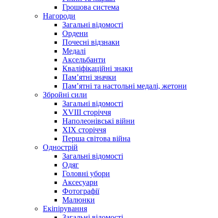
Грошова система
Нагороди
Загальні відомості
Ордени
Почесні відзнаки
Медалі
Аксельбанти
Кваліфікаційні знаки
Памʼятні значки
Памʼятні та настольні медалі, жетони
Збройні сили
Загальні відомості
XVIII сторіччя
Наполеонівські війни
XIX сторіччя
Перша світова війна
Однострій
Загальні відомості
Одяг
Головні убори
Аксесуари
Фотографії
Малюнки
Екіпірування
Загальні відомості