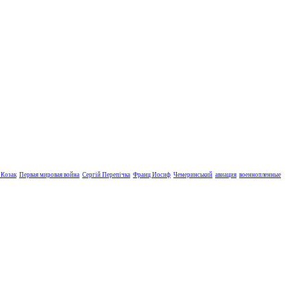
 Козак
Первая мировая война
Сергій Перепічка
Франц Иосиф
Чемеринський
авиация
военнопленные