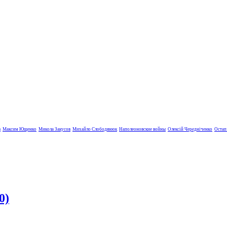
в
Максим Ющенко
Микола Закусов
Михайло Слободянюк
Наполеоновские войны
Олексій Чередніченко
Остап
0)