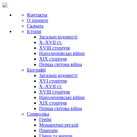
Контакты
О проекте
Скачать
Історія
Загальні відомості
X–XVII ст.
XVIII сторіччя
Наполеонівські війни
XIX сторіччя
Перша світова війна
Біографії
Загальні відомості
XVI сторіччя
X–XVII ст.
XVIII сторіччя
Наполеонівські війни
XIX сторіччя
Перша світова війна
Cимволіка
Герби
Монархічні регалії
Прапори
Гімни та марши