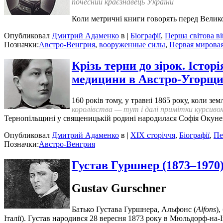
почесний краєзнавець України
Коли метричні книги говорять перед Велик
Опубликовал
Дмитрий Адаменко
в |
Біографії
,
Перша світова в
Позначки:
Австро-Венгрия
,
вооруженные силы
,
Первая мирова
Крізь терни до зірок. Істо
медицини в Австро-Угорщи
160 років тому, у травні 1865 року, коли з
королівства
— тут і далі примітки курсивом
Тернопільщині у священицькій родині народилася Софія Окуне
Опубликовал
Дмитрий Адаменко
в |
XIX сторіччя
,
Біографії
,
Пе
Позначки:
Австро-Венгрия
Густав Гуршнер (1873–1970
Gustav Gurschner
Батько Густава Гуршнера, Альфонс (
Alfons
),
Італії). Густав народився 28 вересня 1873 року в Мюльдорф-на-І