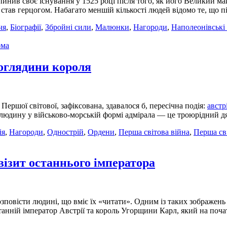
нив своє існування у 1525 році після того, як його Великий м
 став герцогом. Набагато меншій кількості людей відомо те, що пі
чя
,
Біографії
,
Збройні сили
,
Малюнки
,
Нагороди
,
Наполеонівські
рма
 оглядини короля
 Першої світової, зафіксована, здавалося б, пересічна подія:
австр
 людину у військово-морській формі адмірала — це троюрідний 
ія
,
Нагороди
,
Однострій
,
Ордени
,
Перша світова війна
,
Перша св
візит останнього імператора
повісти людині, що вміє їх «читати». Одним із таких зображень є
танній імператор Австрії та король Угорщини Карл, який на поча