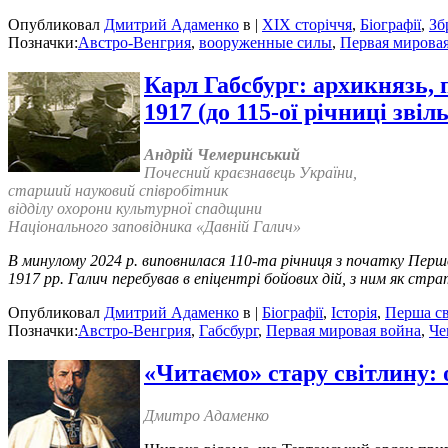
Опубликовал
Дмитрий Адаменко
в |
XIX сторіччя
,
Біографії
,
Зб
Позначки:
Австро-Венгрия
,
вооруженные силы
,
Первая мирова
Карл Габсбург: архикнязь, 
1917 (до 115-ої річниці звіл
Андрій Чемеринський
Почесний краєзнавець України,
старший науковий співробітник
відділу охорони культурної спадщини
Національного заповідника «Давній Галич»
В минулому 2024 р. виповнилася 110-та річниця з початку Першої
1917 рр. Галич перебував в епіцентрі бойових дій, з ним як стр
Опубликовал
Дмитрий Адаменко
в |
Біографії
,
Історія
,
Перша св
Позначки:
Австро-Венгрия
,
Габсбург
,
Первая мировая война
,
Че
«Читаємо» стару світлину: 
Дмитро Адаменко