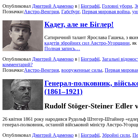
Опубликовал
Дмитрий Адаменко
в |
Біографії
,
Головні убори
,
З
Позначки:
Австро-Венгрия
,
Габсбург
,
Первая мировая война
,
ун
Кадет, але не Біглер!
Сатиричний талант Ярослава Гашека, з яким
кадетів збройних сил Австро-Угорщини
, я
Полная запись…
Опубликовал
Дмитрий Адаменко
в |
Біографії
,
Загальні відомос
комментарий?
Позначки:
Австро-Венгрия
,
вооруженные силы
,
Первая мирова
Генерал-полковник, війсь
(1861–1921)
Rudolf Stöger-Steiner Edler v
26 квітня 1861 року народився Рудольф Штегер-Штайнер «едлер
генерал-полковник, останній військовий міністр Австро-Угор
Опубликовал
Дмитрий Адаменко
в |
Біографії
,
Збройні сили
,
Пе