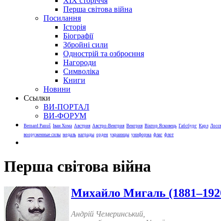
XIX сторіччя
Перша світова війна
Посилання
Історія
Біографії
Збройні сили
Однострій та озброєння
Нагороди
Символіка
Книги
Новини
Ссылки
ВИ-ПОРТАЛ
ВИ-ФОРУМ
Bernard Panuš
Іван Хома
Австрия
Австро-Венгрия
Венгрия
Віктор Ясковець
Габсбург
Карл
Лосє
вооруженные силы
медаль
награды
орден
украинцы
униформа
флаг
флот
Перша світова війна
Михайло Мигаль (1881–192
Андрій Чемеринський,