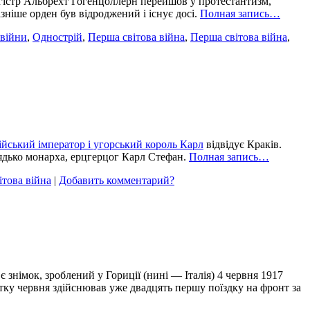
агістр Альбрехт Гогенцоллерн перейшов у протестантизм,
зніше орден був відроджений і існує досі.
Полная запись…
 війни
,
Однострій
,
Перша світова війна
,
Перша світова війна
,
ійський імператор і угорський король Карл
відвідує Краків.
дядько монарха, ерцгерцог Карл Стефан.
Полная запись…
ітова війна
|
Добавить комментарий?
 знімок, зроблений у Гориції (нині — Італія) 4 червня 1917
тку червня здійснював уже двадцять першу поїздку на фронт за