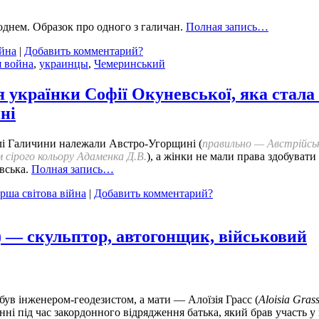
однем. Образок про одного з галичан.
Полная запись…
ійна
|
Добавить комментарий?
я война
,
украинцы
,
Чемеринський
рія українки Софії Окуневської, яка ста
ні
емлі Галичини належали Австро-Угорщині (
правильно — Австрійськ
 сірого кольору Адаменка Д.В.
), а жінки не мали права здобувати
вська.
Полная запись…
рша світова війна
|
Добавить комментарий?
) — скульптор, автогонщик, військовий
 був інженером-геодезистом, а мати — Алоїзія Грасс (
Aloisia Gras
нні під час закордонного відрядження батька, який брав участь у