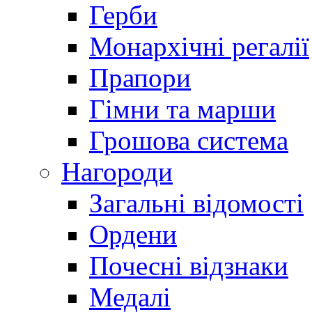
Герби
Монархічні регалії
Прапори
Гімни та марши
Грошова система
Нагороди
Загальні відомості
Ордени
Почесні відзнаки
Медалі