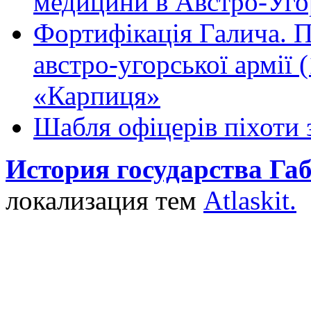
медицини в Австро-Уг
Фортифікація Галича. П
австро-угорської армії
«Карпиця»
Шабля офіцерів піхоти 
История государства Га
локализация тем
Atlaskit.