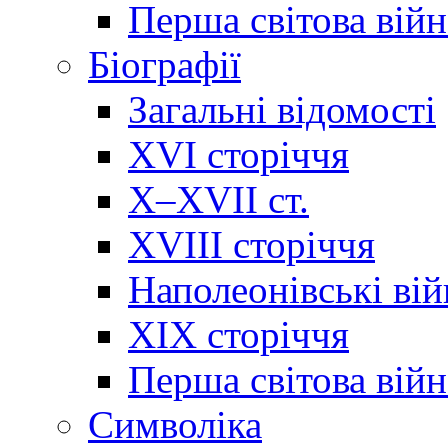
Перша світова війн
Біографії
Загальні відомості
XVI сторіччя
X–XVII ст.
XVIII сторіччя
Наполеонівські ві
XIX сторіччя
Перша світова війн
Cимволіка