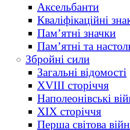
Аксельбанти
Кваліфікаційні зна
Памʼятні значки
Памʼятні та настол
Збройні сили
Загальні відомості
XVIII сторіччя
Наполеонівські ві
XIX сторіччя
Перша світова війн