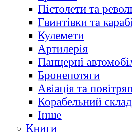
Пістолети та револ
Гвинтівки та караб
Кулемети
Артилерія
Панцерні автомобі
Бронепотяги
Авіація та повітря
Корабельний склад
Інше
Книги