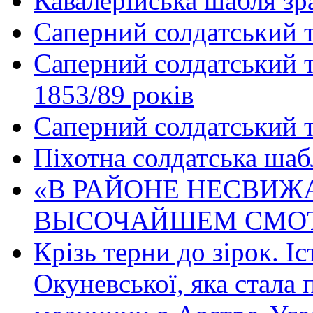
Кавалерійська шабля зр
Саперний солдатський т
Саперний солдатський те
1853/89 років
Саперний солдатський т
Піхотна солдатська шаб
«В РАЙОНЕ НЕСВИЖ
ВЫСОЧАЙШЕМ СМО
Крізь терни до зірок. І
Окуневської, яка стала