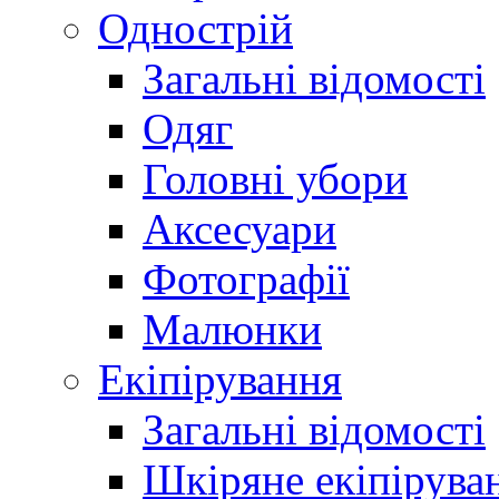
Однострій
Загальні відомості
Одяг
Головні убори
Аксесуари
Фотографії
Малюнки
Екіпірування
Загальні відомості
Шкіряне екіпірува