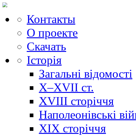
Контакты
О проекте
Скачать
Історія
Загальні відомості
X–XVII ст.
XVIII сторіччя
Наполеонівські ві
XIX сторіччя