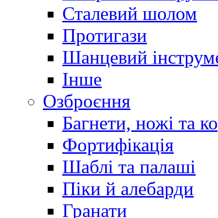
Сталевий шолом
Протигази
Шанцевий інструм
Інше
Озброєння
Багнети, ножі та к
Фортифікація
Шаблі та палаші
Піки й алебарди
Гранати