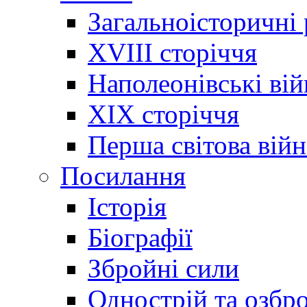
Загальноісторичні
XVIII сторіччя
Наполеонівські ві
XIX сторіччя
Перша світова війн
Посилання
Історія
Біографії
Збройні сили
Однострій та озбр