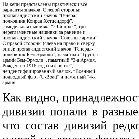
На кепи представлены практически все
варианты значков. С левой стороны:
пропагандистский значок “Генерал-
полковник Конрад Хетцендорф”,
самодельная вышивка “29-й полк”, три
нерегламентные нашивки за ранение и
пропагандистский значок “Союзные армии”.
С правой стороны (слева на право и сверху
вниз): пропагандистский значок “Генерал-
полковник Бем-Эрмоли”, памятный “Группа
армий Бем-Эрмоли”, памятный “3-я Армия.
Рождество 1916 года на фронте”,
неидентифицированный значок, “Военный
подводный флот (U-Boat)” и памятный “4-я
армия”
Как видно, принадлежнос
дивизии попали в разные 
что состав дивизий редк