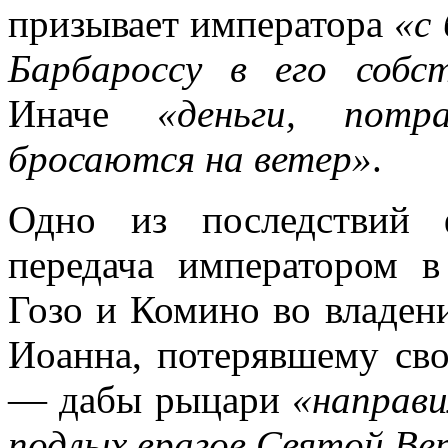
призывает императора
«с
Барбароссу в его собс
Иначе
«деньги, пот
бросаются на ветер»
.
Одно из последствий 
передача императором в
Гозо и Комино во владен
Иоанна, потерявшему сво
— дабы рыцари
«направи
подлых врагов Святой Ве