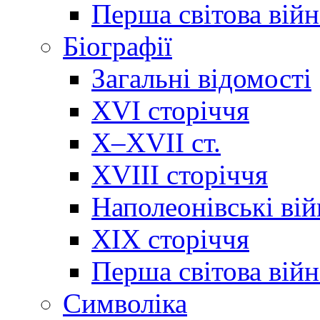
Перша світова війн
Біографії
Загальні відомості
XVI сторіччя
X–XVII ст.
XVIII сторіччя
Наполеонівські ві
XIX сторіччя
Перша світова війн
Cимволіка