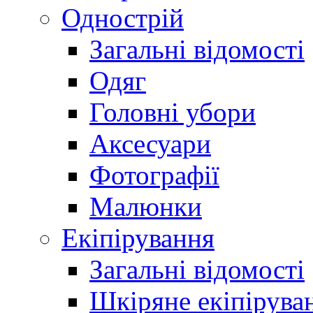
Однострій
Загальні відомості
Одяг
Головні убори
Аксесуари
Фотографії
Малюнки
Екіпірування
Загальні відомості
Шкіряне екіпірува