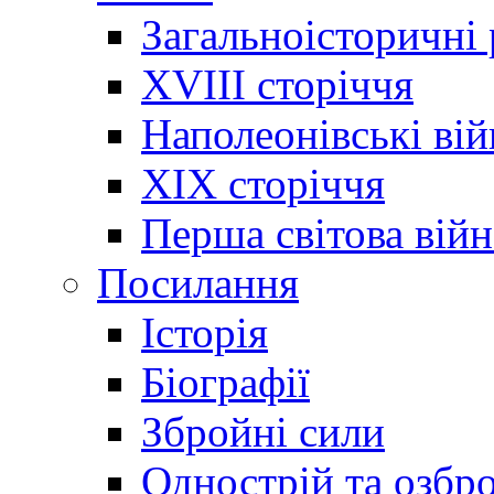
Загальноісторичні
XVIII сторіччя
Наполеонівські ві
XIX сторіччя
Перша світова війн
Посилання
Історія
Біографії
Збройні сили
Однострій та озбр