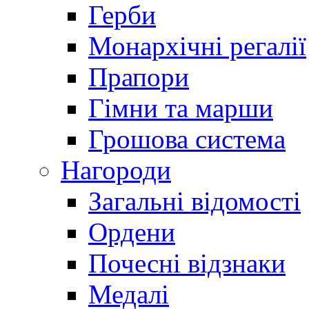
Герби
Монархічні регалії
Прапори
Гімни та марши
Грошова система
Нагороди
Загальні відомості
Ордени
Почесні відзнаки
Медалі