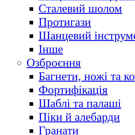
Сталевий шолом
Протигази
Шанцевий інструм
Інше
Озброєння
Багнети, ножі та к
Фортифікація
Шаблі та палаші
Піки й алебарди
Гранати