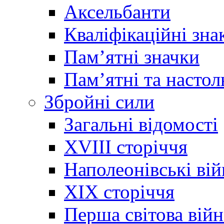
Аксельбанти
Кваліфікаційні зна
Памʼятні значки
Памʼятні та настол
Збройні сили
Загальні відомості
XVIII сторіччя
Наполеонівські ві
XIX сторіччя
Перша світова війн