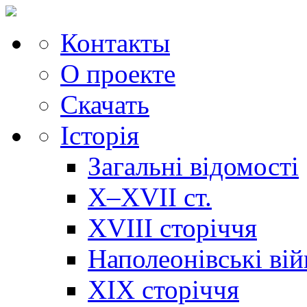
Контакты
О проекте
Скачать
Історія
Загальні відомості
X–XVII ст.
XVIII сторіччя
Наполеонівські ві
XIX сторіччя