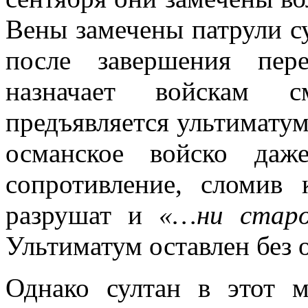
Вены замечены патрули су
после завершения пер
назначает войскам 
предъявляется ультиматум:
османское войско даж
сопротивление, сломив 
разрушат и
«…ни старо
Ультиматум оставлен без о
Однако султан в этот м