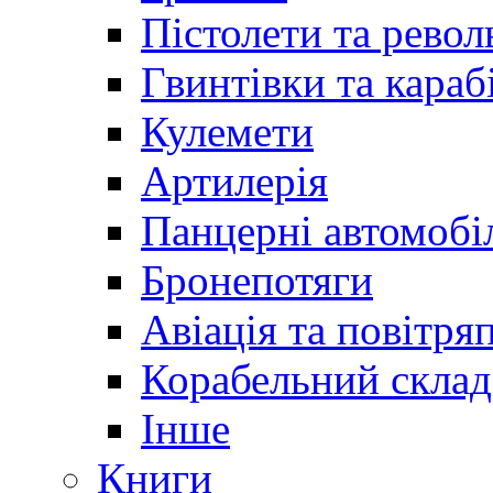
Пістолети та револ
Гвинтівки та караб
Кулемети
Артилерія
Панцерні автомобі
Бронепотяги
Авіація та повітря
Корабельний склад
Інше
Книги