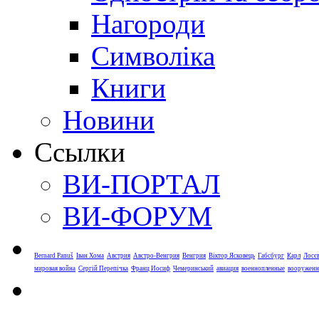
Нагороди
Символіка
Книги
Новини
Ссылки
ВИ-ПОРТАЛ
ВИ-ФОРУМ
Bernard Panuš
Іван Хома
Австрия
Австро-Венгрия
Венгрия
Віктор Ясковець
Габсбург
Карл
Лосє
мировая война
Сергій Перепічка
Франц Иосиф
Чемеринський
авиация
военнопленные
вооруженн