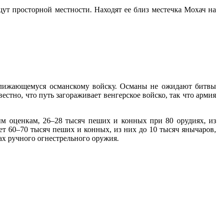
щут просторной местности. Находят ее близ местечка Мохач на
риближающемуся османскому войску. Османы не ожидают битвы
естно, что путь загораживает венгерское войско, так что армия
ым оценкам, 26–28 тысяч пеших и конных при 80 орудиях, из
т 60–70 тысяч пеших и конных, из них до 10 тысяч янычаров,
ах ручного огнестрельного оружия.