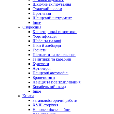
Шкіряне екіпірування
Сталевий шолом
Протигази
Шанцевий інструмент
Інше
Озброєння
Багнети, ножі та кортики
Фортифікація
Шаблі та палаші
Піки й алебарди
Гранати
Пістолети та револьвери
Гвинтівки та карабіни
Кулемети
Артилерія
Панцерні автомобілі
Бронепотяги
Авіація та повітряплавання
Корабельний склад
Інше
Книги
Загальноісторичні работи
XVIII сторіччя
Наполеонівські війни