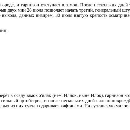
городе, и гарнизон отступает в замок. После нескольких дней
рыв двух мин 28 июля позволяет начать третий, генеральный шт
о выхода, данных визирем. 30 июля взятую крепость осматривае
виц.
ерёт в осаду замок Уйлак (нем. Иллок, ныне Илок), гарнизон ко
сильный артобстрел, и после нескольких дней сильно повреждё
рых из них султан одаривает кафтанами. На султанскую милост