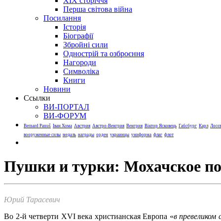
XIX сторіччя
Перша світова війна
Посилання
Історія
Біографії
Збройні сили
Однострій та озброєння
Нагороди
Символіка
Книги
Новини
Ссылки
ВИ-ПОРТАЛ
ВИ-ФОРУМ
Bernard Panuš
Іван Хома
Австрия
Австро-Венгрия
Венгрия
Віктор Ясковець
Габсбург
Карл
Лосє
вооруженные силы
медаль
награды
орден
украинцы
униформа
флаг
флот
Пушки и турки: Мохачское п
Юрий Тарасевич
Во 2-й четверти XVI века христианская Европа «
в превеликом