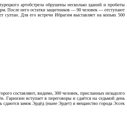
 турецкого артобстрела обрушены несколько зданий и пробиты
урм. После него остатки защитников — 90 человек — отступают
т султан. Для его встречи Ибрагим выставляет на копьях 500
торого составляют, видимо, 300 человек, присланных незадолго
н. Гарнизон вступает в переговоры и сдаётся на седьмой день
ь сдаются замок Эрдёд (ныне Эрдет) и мещанство города Эссек