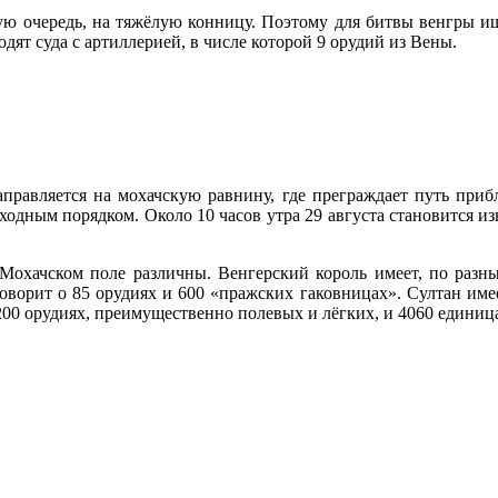
вую очередь, на тяжёлую конницу. Поэтому для битвы венгры и
дят суда с артиллерией, в числе которой 9 орудий из Вены.
 направляется на мохачскую равнину, где преграждает путь п
одным порядком. Около 10 часов утра 29 августа становится изв
Мохачском поле различны. Венгерский король имеет, по разн
оворит о 85 орудиях и 600 «пражских гаковницах». Султан имее
200 орудиях, преимущественно полевых и лёгких, и 4060 единиц