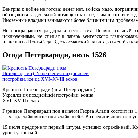
Венгрия к войне не готова: денег нет, войска мало, пограни
обращаются за денежной помощью к папе, к императору и т.д.
Иноземные владыки занимаются более близкими им проблемам
Не прекращаются раздоры и несогласия. Первоначальный за
исключениями, не спешат в лагерь венгерского главноком
нынешнего Нови-Сада. Здесь османский натиск должен быть за
Осада Петерваради, июль 1526
Крепость Петерваради (нем. Петервардайн).
Укрепления позднейшей постройки, конца
XVI–XVIII веков
Гарнизон Петерваради под началом Георга Алапи состоит из 1
— «люда чайкового» или «чайкашей». В середине июля корпус 
15 июля предпринят первый штурм, успешно отражённый. Кор
урон султанской.