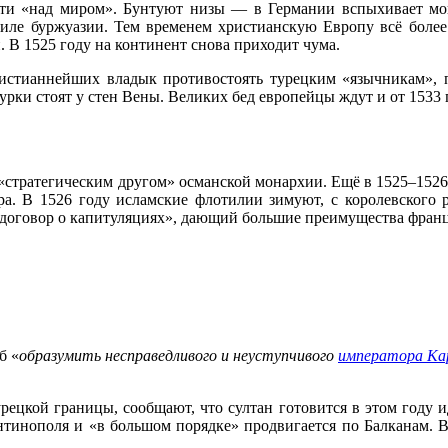
сти «над миром». Бунтуют низы — в Германии вспыхивает мощ
 силе буржуазии. Тем временем христианскую Европу всё более 
и.
В 1525 году на континент снова приходит чума.
истианнейших владык противостоять турецким «язычникам», 
турки стоят у стен Вены. Великих бед европейцы ждут и от 153
«стратегическим другом» османской монархии. Ещё в 1525–1526
а. В 1526 году исламские флотилии зимуют, с королевского 
т «договор о капитуляциях», дающий большие преимущества фран
б «
образумить несправедливого и неуступчивого
императора Ка
рецкой границы, сообщают, что султан готовится в этом году 
нтинополя и «в большом порядке» продвигается по Балканам. В