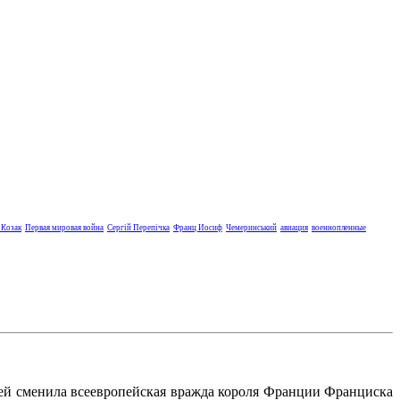
 Козак
Первая мировая война
Сергій Перепічка
Франц Иосиф
Чемеринський
авиация
военнопленные
ией сменила всеевропейская вражда короля Франции Франциска