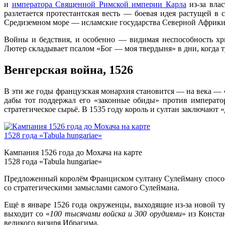
и
императора Священной Римской империи Карла
из-за вла
разлетается протестантская весть — боевая идея растущей в
Средиземном море — исламские государства Северной Африк
Войны и бедствия, и особенно — видимая неспособность хр
Лютер складывает псалом «Бог — моя твердыня» в дни, когда 
Венгерская война, 1526
В эти же годы французская монархия становится — на века — 
дабы тот поддержал его «законные обиды» против император
стратегическое сырьё. В 1535 году король и султан заключаю
Кампания 1526 года до Мохача на карте
1528 года «Tabula hungariae»
Предложенный королём Франциском султану Сулейману спосо
со стратегическими замыслами самого Сулеймана.
Ещё в январе 1526 года окруженцы, выходящие из-за новой ту
выходит со «
100 тысячами войска и 300 орудиями
» из Конста
великого визиря Ибрагима.