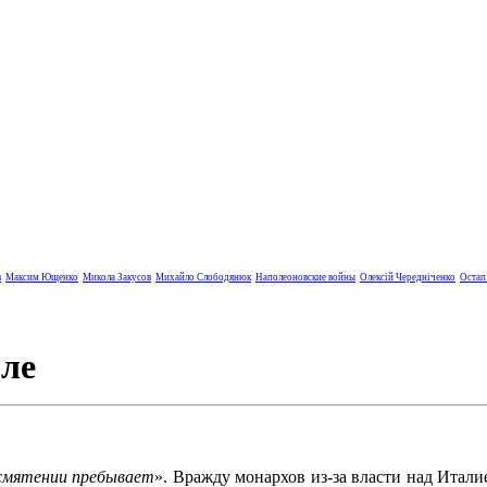
в
Максим Ющенко
Микола Закусов
Михайло Слободянюк
Наполеоновские войны
Олексій Чередніченко
Остап
оле
 смятении пребывает
». Вражду монархов из-за власти над Итал