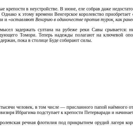
чные крепости в неустройстве. В июне, еле собрав даже недоста
 Однако к этому времени Венгерское королевство приобретает сл
и и «
оставляют Венгрию в одиночестве против турок, как ран
мысел задержать султана на рубеже реки Савы срывается: н
андующего Томори. Теперь надежды полагают на ключевой оп
держан, пока в столице Буде собирают силы.
 тысячи человек, в том числе — присланного папой наёмного отр
визиря Ибрагима подступает к крепости Петерваради и начинае
олевская речная флотилия под прикрытием орудий лагеря кор