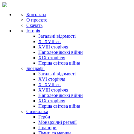
Контакты
О проекте
Скачать
Історія
Загальні відомості
X–XVII ст.
XVIII сторіччя
Наполеонівські війни
XIX сторіччя
Перша світова війна
Біографії
Загальні відомості
XVI сторіччя
X–XVII ст.
XVIII сторіччя
Наполеонівські війни
XIX сторіччя
Перша світова війна
Cимволіка
Герби
Монархічні регалії
Прапори
Гімни та марши