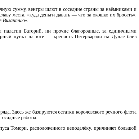
точную сумму, венгры шлют в соседние страны за наёмниками и
аву места, «куда деньги давать — что за окошко их бросать».
ее Византию
».
и палатин Баторий, ни прочие благородные, за единичными
орный пункт на юге — крепость Петерваради на Дунае близ
яда. Здесь же базируются остатки королевского речного флота
т осадные работы.
пуса Томори, расположенного неподалёку, причиняет большой