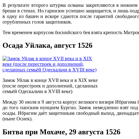
В результате второго штурма османы закрепляются в нижнем 
бреши в стенах. Но гарнизон успешно защищается, и лишь под
в одну из башен и вскоре сдаются после гарантий свободног
отрубленных голов защитников.
Тем временем корпусом боснийского бея взята крепость Митро
Осада Уйлака, август 1526
Замок Уйлак в конце XVII века и в XIX веке
(после перестроек и дополнений, сделанных
семьёй Одескальчи в XVIII веке)
Между 30 июля и 9 августа корпус великого визиря Ибрагима б
до того папским нунцием Бургио. Замок немедленно взят под 
осады. Ибрагим даёт защитникам свободный выход, двенадцате
(ныне Осиек).
Битва при Мохаче, 29 августа 1526