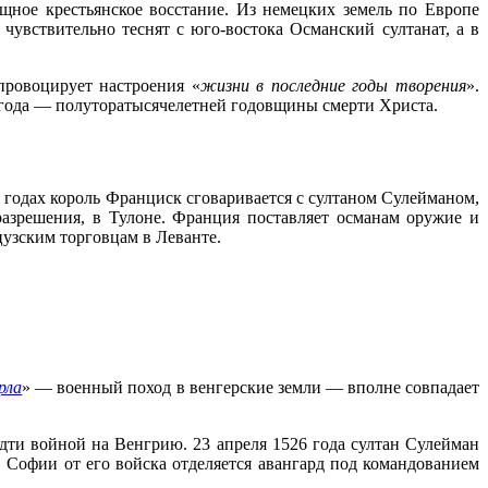
ное крестьянское восстание. Из немецких земель по Европе
чувствительно теснят с юго-востока Османский султанат, а в
провоцирует настроения «
жизни в последние годы творения
».
3 года — полуторатысячелетней годовщины смерти Христа.
 годах король Франциск сговаривается с султаном Сулейманом,
разрешения, в Тулоне. Франция поставляет османам оружие и
цузским торговцам в Леванте.
рла
» — военный поход в венгерские земли — вполне совпадает
идти войной на Венгрию. 23 апреля 1526 года султан Сулейман
 Софии от его войска отделяется авангард под командованием