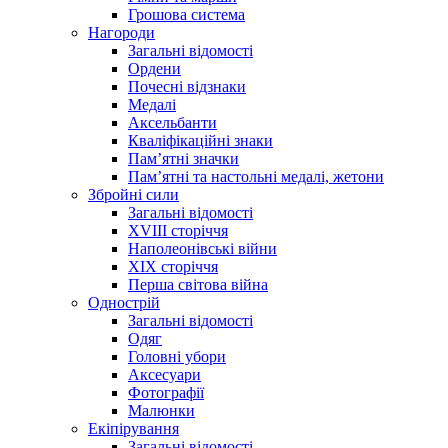
Грошова система
Нагороди
Загальні відомості
Ордени
Почесні відзнаки
Медалі
Аксельбанти
Кваліфікаційні знаки
Памʼятні значки
Памʼятні та настольні медалі, жетони
Збройні сили
Загальні відомості
XVIII сторіччя
Наполеонівські війни
XIX сторіччя
Перша світова війна
Однострій
Загальні відомості
Одяг
Головні убори
Аксесуари
Фотографії
Малюнки
Екіпірування
Загальні відомості