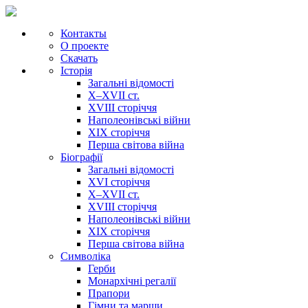
Контакты
О проекте
Скачать
Історія
Загальні відомості
X–XVII ст.
XVIII сторіччя
Наполеонівські війни
XIX сторіччя
Перша світова війна
Біографії
Загальні відомості
XVI сторіччя
X–XVII ст.
XVIII сторіччя
Наполеонівські війни
XIX сторіччя
Перша світова війна
Cимволіка
Герби
Монархічні регалії
Прапори
Гімни та марши