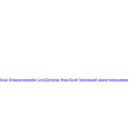
 Козак
Первая мировая война
Сергій Перепічка
Франц Иосиф
Чемеринський
авиация
военнопленные