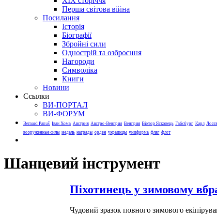
XIX сторіччя
Перша світова війна
Посилання
Історія
Біографії
Збройні сили
Однострій та озброєння
Нагороди
Символіка
Книги
Новини
Ссылки
ВИ-ПОРТАЛ
ВИ-ФОРУМ
Bernard Panuš
Іван Хома
Австрия
Австро-Венгрия
Венгрия
Віктор Ясковець
Габсбург
Карл
Лосє
вооруженные силы
медаль
награды
орден
украинцы
униформа
флаг
флот
Шанцевий інструмент
Піхотинець у зимовому вбра
Чудовий зразок повного зимового екіпірува