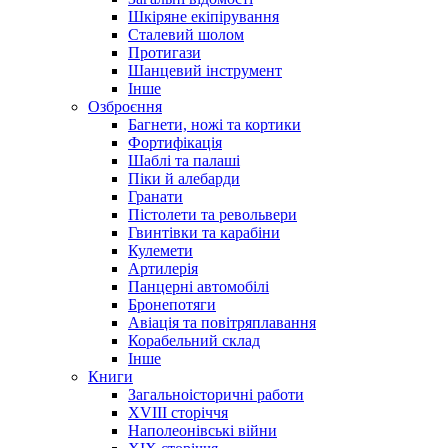
Шкіряне екіпірування
Сталевий шолом
Протигази
Шанцевий інструмент
Інше
Озброєння
Багнети, ножі та кортики
Фортифікація
Шаблі та палаші
Піки й алебарди
Гранати
Пістолети та револьвери
Гвинтівки та карабіни
Кулемети
Артилерія
Панцерні автомобілі
Бронепотяги
Авіація та повітряплавання
Корабельний склад
Інше
Книги
Загальноісторичні работи
XVIII сторіччя
Наполеонівські війни