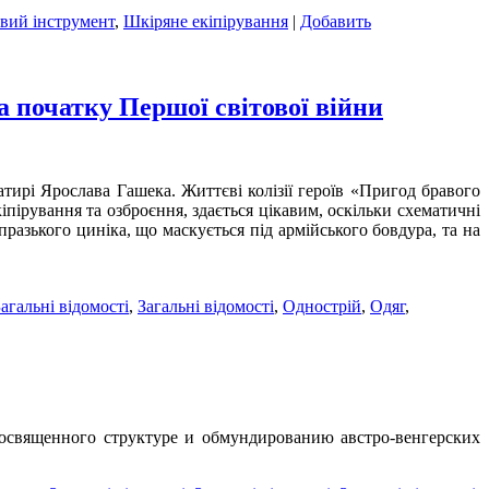
вий інструмент
,
Шкіряне екіпірування
|
Добавить
а початку Першої світової війни
атирі Ярослава Гашека. Життєві колізії героїв «Пригод бравого
іпірування та озброєння, здається цікавим, оскільки схематичні
азького циніка, що маскується під армійського бовдура, та на
агальні відомості
,
Загальні відомості
,
Однострій
,
Одяг
,
 посвященного структуре и обмундированию австро-венгерских