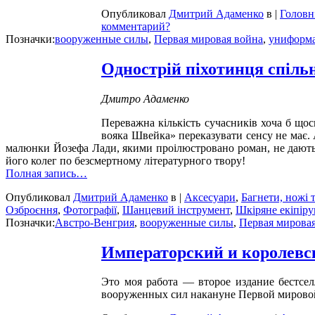
Опубликовал
Дмитрий Адаменко
в |
Головн
комментарий?
Позначки:
вооруженные силы
,
Первая мировая война
,
униформ
Однострій піхотинця спільн
Дмитро Адаменко
Переважна кількість сучасників хоча б щос
вояка Швейка» переказувати сенсу не має. А
малюнки Йозефа Лади, якими проілюстровано роман, не дають н
його колег по безсмертному літературного твору!
Полная запись…
Опубликовал
Дмитрий Адаменко
в |
Аксесуари
,
Багнети, ножі 
Озброєння
,
Фотографії
,
Шанцевий інструмент
,
Шкіряне екіпір
Позначки:
Австро-Венгрия
,
вооруженные силы
,
Первая мирова
Императорский и королевск
Это моя работа — второе издание бестсел
вооруженных сил накануне Первой мировой