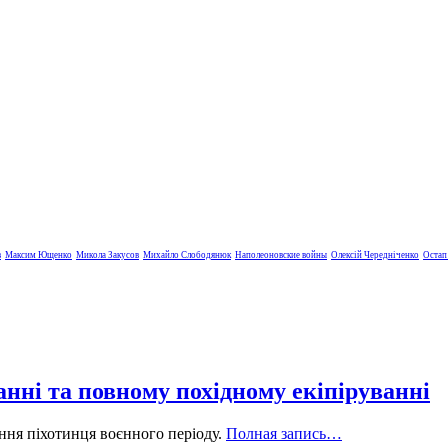
в
Максим Ющенко
Микола Закусов
Михайло Слободянюк
Наполеоновские войны
Олексій Чередніченко
Остап
нні та повному похідному екіпіруванні
ння піхотинця воєнного періоду.
Полная запись…