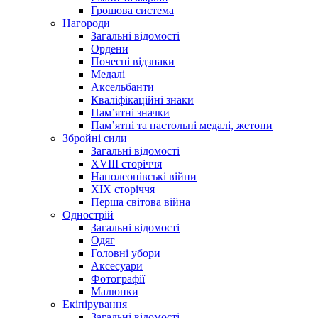
Грошова система
Нагороди
Загальні відомості
Ордени
Почесні відзнаки
Медалі
Аксельбанти
Кваліфікаційні знаки
Памʼятні значки
Памʼятні та настольні медалі, жетони
Збройні сили
Загальні відомості
XVIII сторіччя
Наполеонівські війни
XIX сторіччя
Перша світова війна
Однострій
Загальні відомості
Одяг
Головні убори
Аксесуари
Фотографії
Малюнки
Екіпірування
Загальні відомості