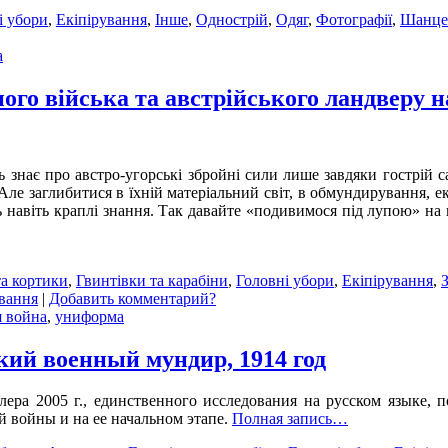
і убори
,
Екіпірування
,
Інше
,
Однострій
,
Одяг
,
Фотографії
,
Шанце
а
ого війська та австрійського ландверу н
ь знає про австро-угорські збройні сили лише завдяки гострій с
ле заглибитися в їхній матеріальний світ, в обмундирування, ек
авіть краплі знання. Так давайте «подивимося під лупою» на пр
та кортики
,
Гвинтівки та карабіни
,
Головні убори
,
Екіпірування
,
З
ування
|
Добавить комментарий?
я война
,
униформа
ий военный мундир, 1914 год
лера 2005 г., единственного исследования на русском языке,
 войны и на ее начальном этапе.
Полная запись…