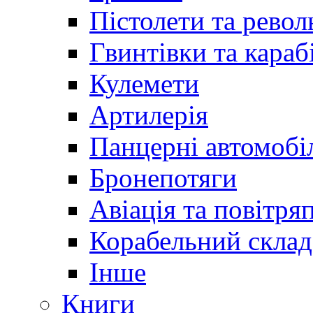
Пістолети та револ
Гвинтівки та караб
Кулемети
Артилерія
Панцерні автомобі
Бронепотяги
Авіація та повітря
Корабельний склад
Інше
Книги