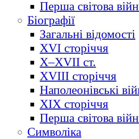
Перша світова війн
Біографії
Загальні відомості
XVI сторіччя
X–XVII ст.
XVIII сторіччя
Наполеонівські ві
XIX сторіччя
Перша світова війн
Cимволіка