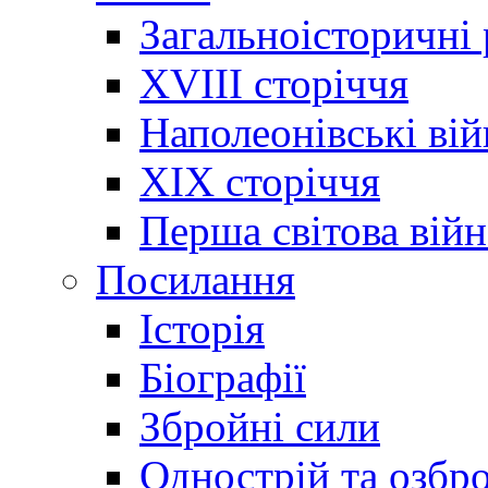
Загальноісторичні
XVIII сторіччя
Наполеонівські ві
XIX сторіччя
Перша світова війн
Посилання
Історія
Біографії
Збройні сили
Однострій та озбр