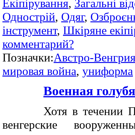
Екіпірування
,
Загальні ві
Однострій
,
Одяг
,
Озброєн
інструмент
,
Шкіряне екіпі
комментарий?
Позначки:
Австро-Венгри
мировая война
,
униформа
Военная голуб
Хотя в течении 
венгерские вооружен