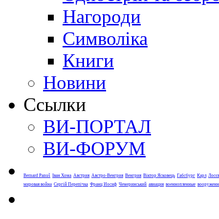
Нагороди
Символіка
Книги
Новини
Ссылки
ВИ-ПОРТАЛ
ВИ-ФОРУМ
Bernard Panuš
Іван Хома
Австрия
Австро-Венгрия
Венгрия
Віктор Ясковець
Габсбург
Карл
Лосє
мировая война
Сергій Перепічка
Франц Иосиф
Чемеринський
авиация
военнопленные
вооруженн