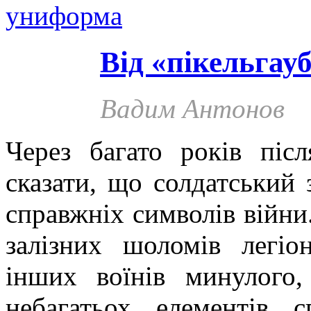
униформа
Від «пікельгау
Вадим Антонов
Через багато років піс
сказати, що солдатський
справжніх символів війни
залізних шоломів легіон
інших воїнів минулог
небагатьох елементів 