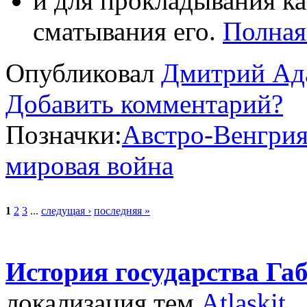
и для прокладывания к
сматывания его.
Полная
Опубликовал
Дмитрий Ад
Добавить комментарий?
Позначки:
Австро-Венгри
мировая война
1
2
3
...
следущая ›
последняя »
История государства Га
локализация тем
Atlaskit.