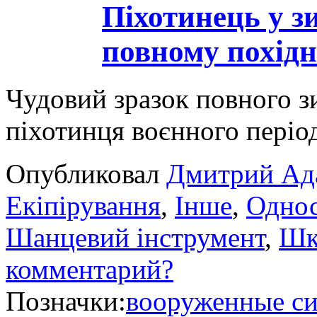
Піхотинець у з
повному похідн
Чудовий зразок повного з
піхотинця воєнного періо
Опубликовал
Дмитрий Ад
Екіпірування
,
Інше
,
Однос
Шанцевий інструмент
,
Шк
комментарий?
Позначки:
вооруженные с