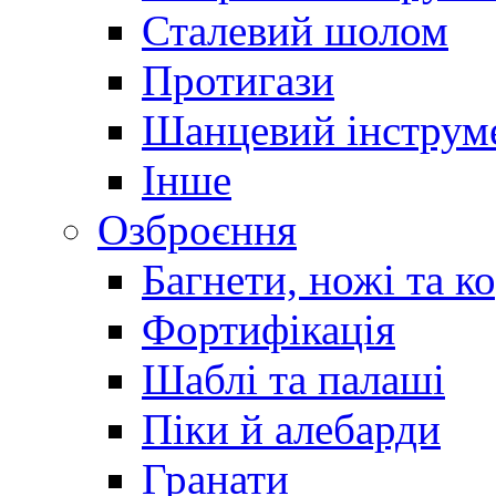
Сталевий шолом
Протигази
Шанцевий інструм
Інше
Озброєння
Багнети, ножі та к
Фортифікація
Шаблі та палаші
Піки й алебарди
Гранати