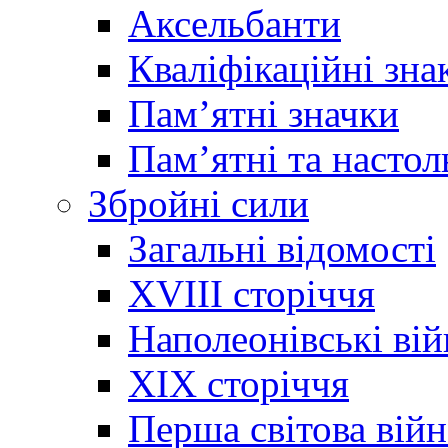
Аксельбанти
Кваліфікаційні зна
Памʼятні значки
Памʼятні та настол
Збройні сили
Загальні відомості
XVIII сторіччя
Наполеонівські ві
XIX сторіччя
Перша світова війн