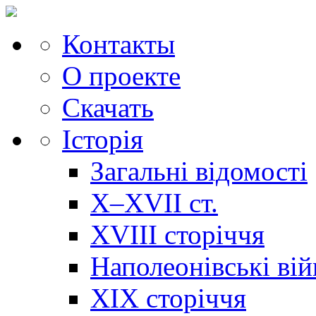
Контакты
О проекте
Скачать
Історія
Загальні відомості
X–XVII ст.
XVIII сторіччя
Наполеонівські ві
XIX сторіччя