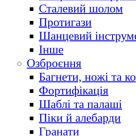
Сталевий шолом
Протигази
Шанцевий інструм
Інше
Озброєння
Багнети, ножі та к
Фортифікація
Шаблі та палаші
Піки й алебарди
Гранати