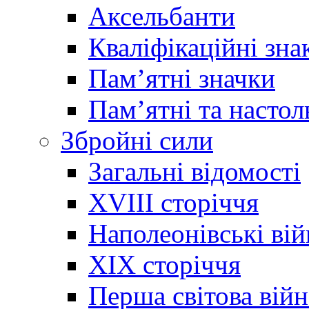
Аксельбанти
Кваліфікаційні зна
Памʼятні значки
Памʼятні та настол
Збройні сили
Загальні відомості
XVIII сторіччя
Наполеонівські ві
XIX сторіччя
Перша світова війн