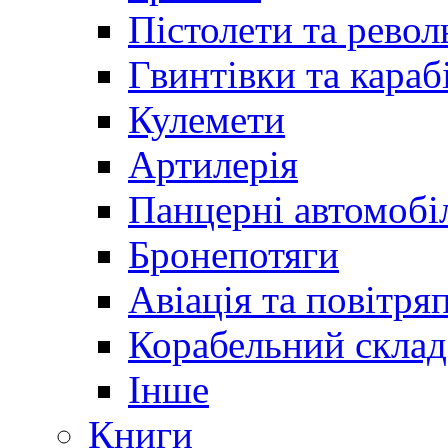
Пістолети та револ
Гвинтівки та караб
Кулемети
Артилерія
Панцерні автомобі
Бронепотяги
Авіація та повітря
Корабельний склад
Інше
Книги