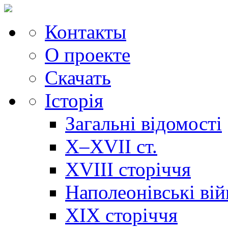
Контакты
О проекте
Скачать
Історія
Загальні відомості
X–XVII ст.
XVIII сторіччя
Наполеонівські ві
XIX сторіччя