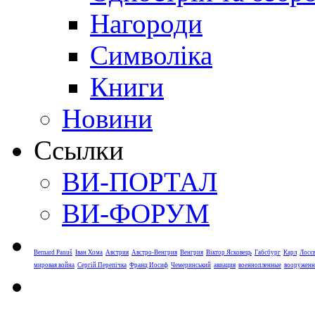
Нагороди
Символіка
Книги
Новини
Ссылки
ВИ-ПОРТАЛ
ВИ-ФОРУМ
Bernard Panuš
Іван Хома
Австрия
Австро-Венгрия
Венгрия
Віктор Ясковець
Габсбург
Карл
Лосє
мировая война
Сергій Перепічка
Франц Иосиф
Чемеринський
авиация
военнопленные
вооруженн