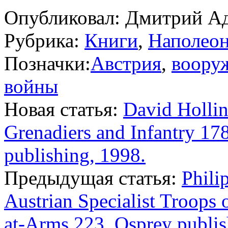
Опубликовал:
Дмитрий А
Рубрика:
Книги
,
Наполеон
Позначки:
Австрия
,
воору
войны
Новая статья:
David Hollin
Grenadiers and Infantry 1
publishing, 1998.
Предыдущая статья:
Phili
Austrian Specialist Troops
at-Arms 223, Osprey publis