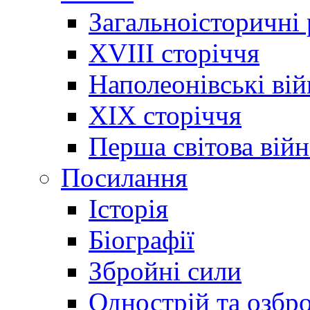
Загальноісторичні
XVIII сторіччя
Наполеонівські ві
XIX сторіччя
Перша світова війн
Посилання
Історія
Біографії
Збройні сили
Однострій та озбр