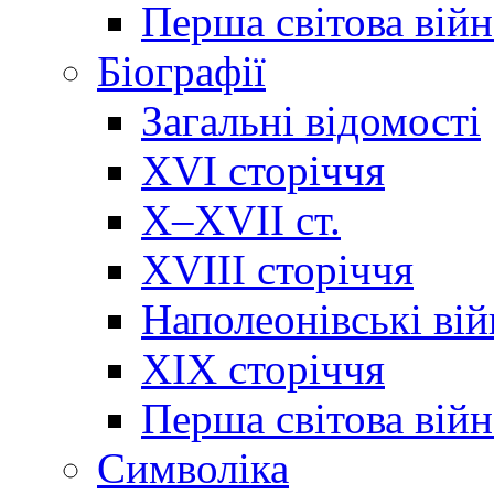
Перша світова війн
Біографії
Загальні відомості
XVI сторіччя
X–XVII ст.
XVIII сторіччя
Наполеонівські ві
XIX сторіччя
Перша світова війн
Cимволіка