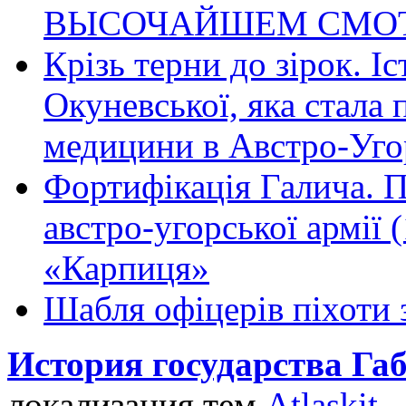
ВЫСОЧАЙШЕМ СМО
Крізь терни до зірок. І
Окуневської, яка стала
медицини в Австро-Уг
Фортифікація Галича. П
австро-угорської армії
«Карпиця»
Шабля офіцерів піхоти 
История государства Га
локализация тем
Atlaskit.