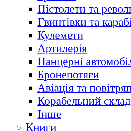
Пістолети та револ
Гвинтівки та караб
Кулемети
Артилерія
Панцерні автомобі
Бронепотяги
Авіація та повітря
Корабельний склад
Інше
Книги