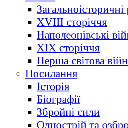
Загальноісторичні
XVIII сторіччя
Наполеонівські ві
XIX сторіччя
Перша світова війн
Посилання
Історія
Біографії
Збройні сили
Однострій та озбр