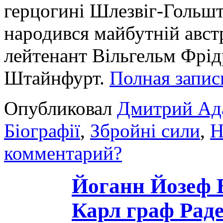
герцогині Шлезвіг-Гольш
народився майбутній авс
лейтенант Вільгельм Фрід
Штайнфурт.
Полная запи
Опубликовал
Дмитрий Ад
Біографії
,
Збройні сили
,
Н
комментарий?
Йоганн Йозеф 
Карл граф Раде