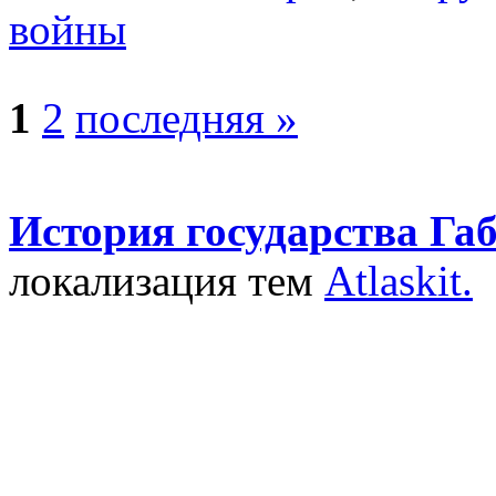
войны
1
2
последняя »
История государства Га
локализация тем
Atlaskit.