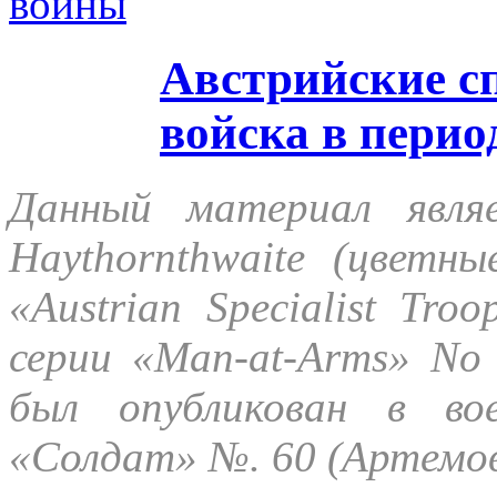
войны
Австрийские с
войска в перио
Данный материал являе
Haythornthwaite (цветн
«Austrian Specialist Tro
серии «Man-at-Arms» No 
был опубликован в вое
«Солдат» №. 60 (Артемов