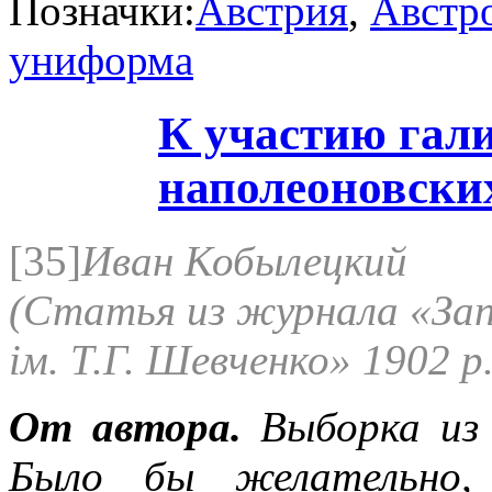
Позначки:
Австрия
,
Австр
униформа
К участию гал
наполеоновски
[35]
Иван Кобылецкий
(Статья из журнала «Зап
iм. Т.Г. Шевченко» 1902 р.,
От автора.
Выборка из 
Было бы желательно,