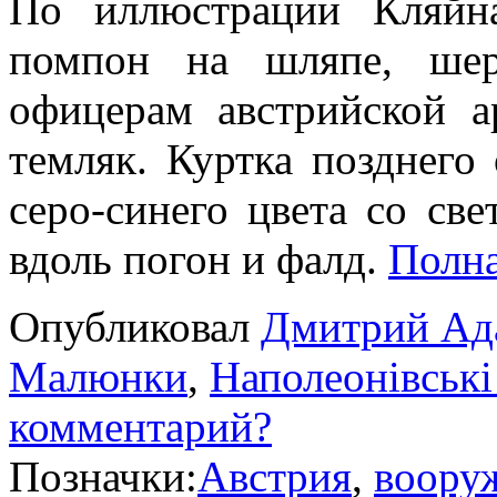
По иллюстрации Кляйн
помпон на шляпе, шер
офицерам австрийской а
темляк. Куртка позднего 
серо-синего цвета со све
вдоль погон и фалд.
Полн
Опубликовал
Дмитрий Ад
Малюнки
,
Наполеонівські
комментарий?
Позначки:
Австрия
,
воору