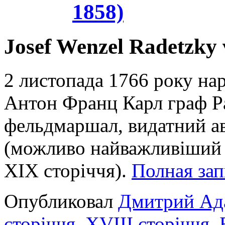
1858)
Josef Wenzel Radetzky
2 листопада 1766 року н
Антон Франц Карл граф Р
фельдмаршал, видатний а
(можливо найважливіший д
XIX сторіччя).
Полная за
Опубликовал
Дмитрий Ад
сторіччя
,
XVIII сторіччя
,