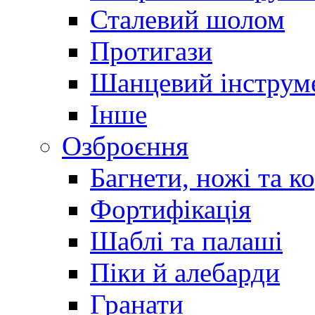
Сталевий шолом
Протигази
Шанцевий інструм
Інше
Озброєння
Багнети, ножі та к
Фортифікація
Шаблі та палаші
Піки й алебарди
Гранати