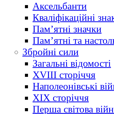
Аксельбанти
Кваліфікаційні зна
Памʼятні значки
Памʼятні та настол
Збройні сили
Загальні відомості
XVIII сторіччя
Наполеонівські ві
XIX сторіччя
Перша світова війн