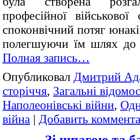
була створена розга
професійної військової 
споконвічний потяг юнаків
полегшуючи їм шлях до з
Полная запись…
Опубликовал
Дмитрий Ад
сторіччя
,
Загальні відомос
Наполеонівські війни
,
Одн
війна
|
Добавить коммент
Зі шпагою та б