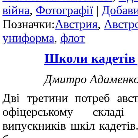
війна
,
Фотографії
|
Добави
Позначки:
Австрия
,
Австр
униформа
,
флот
Школи кадетів 
Дмитро Адаменк
Дві третини потреб авс
офіцерському складі
випускників шкіл кадетів.