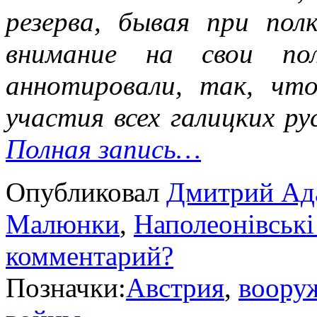
резерва, бывая при пол
внимание на свои по
аннотировали, так, ч
участия всех галицких ру
Полная запись…
Опубликовал
Дмитрий Ад
Малюнки
,
Наполеонівські
комментарий?
Позначки:
Австрия
,
воору