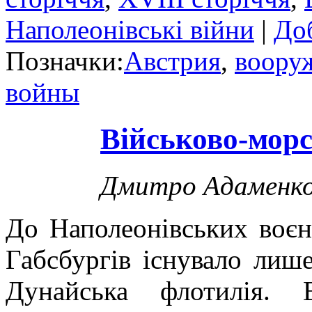
Наполеонівські війни
|
До
Позначки:
Австрия
,
воору
войны
Військово-морс
Дмитро Адаменк
До Наполеонівських воєн 
Габсбургів існувало ли
Дунайська флотилія. 