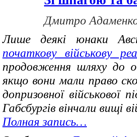
Дмитро Адаменк
Лише деякі юнаки Авст
початкову військову ре
продовження шляху до оф
якщо вони мали право ск
допризовної військової п
Габсбургів вінчали вищі ві
Полная запись…