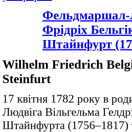
Фельдмаршал-л
Фрідріх Бельгі
Штайнфурт (17
Wilhelm Friedrich Belg
Steinfurt
17 квітня 1782 року в род
Людвіга Вільгельма Гелдр
Штайнфурта (1756–1817) 