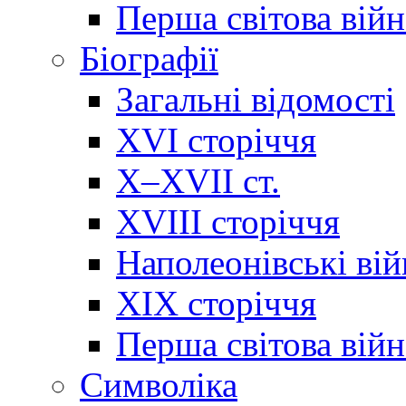
Перша світова війн
Біографії
Загальні відомості
XVI сторіччя
X–XVII ст.
XVIII сторіччя
Наполеонівські ві
XIX сторіччя
Перша світова війн
Cимволіка