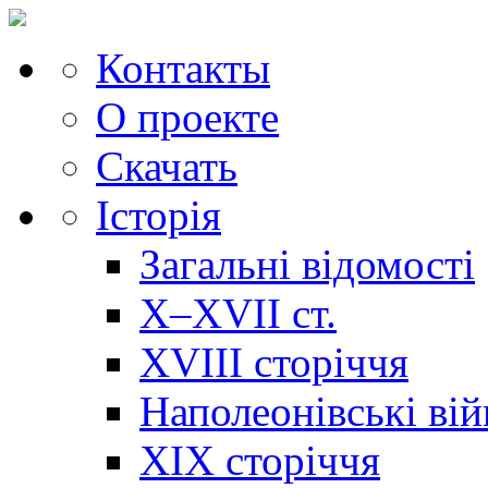
Контакты
О проекте
Скачать
Історія
Загальні відомості
X–XVII ст.
XVIII сторіччя
Наполеонівські ві
XIX сторіччя