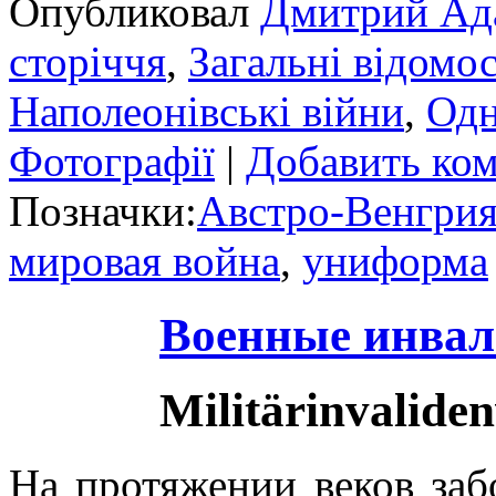
Опубликовал
Дмитрий Ад
сторіччя
,
Загальні відомос
Наполеонівські війни
,
Одн
Фотографії
|
Добавить ко
Позначки:
Австро-Венгри
мировая война
,
униформа
Военные инва
Militärinvalide
На протяжении веков заб