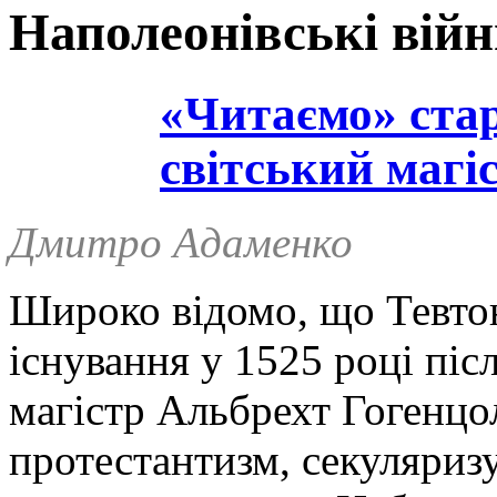
Наполеонівські вій
«Читаємо» стар
світський магі
Дмитро Адаменко
Широко відомо, що Тевто
існування у 1525 році піс
магістр Альбрехт Гогенцо
протестантизм, секуляризу