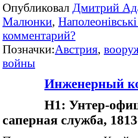
Опубликовал
Дмитрий Ад
Малюнки
,
Наполеонівські
комментарий?
Позначки:
Австрия
,
воору
войны
Инженерный ко
H1: Унтер-офиц
саперная служба, 1813-