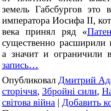
земель Габсбургов это 
императора Иосифа II, кот
века принял ряд «
Пате
существенно расширили п
а значит и ограничили 
запись…
Опубликовал
Дмитрий Ад
сторіччя
,
Збройні сили
,
На
світова війна
|
Добавить к