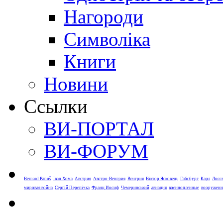
Нагороди
Символіка
Книги
Новини
Ссылки
ВИ-ПОРТАЛ
ВИ-ФОРУМ
Bernard Panuš
Іван Хома
Австрия
Австро-Венгрия
Венгрия
Віктор Ясковець
Габсбург
Карл
Лосє
мировая война
Сергій Перепічка
Франц Иосиф
Чемеринський
авиация
военнопленные
вооруженн