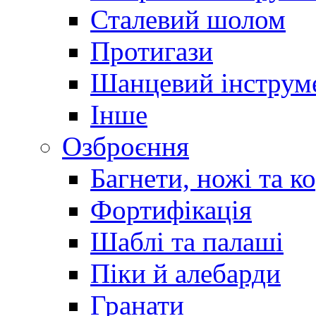
Сталевий шолом
Протигази
Шанцевий інструм
Інше
Озброєння
Багнети, ножі та к
Фортифікація
Шаблі та палаші
Піки й алебарди
Гранати