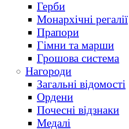
Герби
Монархічні регалії
Прапори
Гімни та марши
Грошова система
Нагороди
Загальні відомості
Ордени
Почесні відзнаки
Медалі