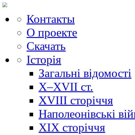
Контакты
О проекте
Скачать
Історія
Загальні відомості
X–XVII ст.
XVIII сторіччя
Наполеонівські ві
XIX сторіччя