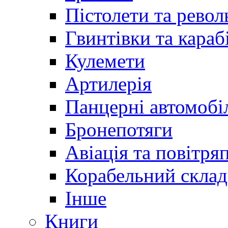
Пістолети та револ
Гвинтівки та караб
Кулемети
Артилерія
Панцерні автомобі
Бронепотяги
Авіація та повітря
Корабельний склад
Інше
Книги