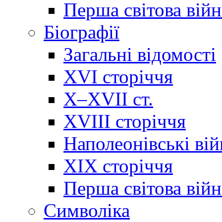
Перша світова війн
Біографії
Загальні відомості
XVI сторіччя
X–XVII ст.
XVIII сторіччя
Наполеонівські ві
XIX сторіччя
Перша світова війн
Cимволіка