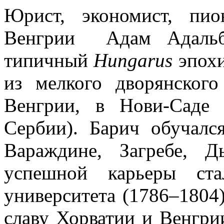
Юрист, экономист, пио
Венгрии Адам Адальбе
типичный
Hungarus
эпох
из мелкого дворянског
Венгрии, в Нови-Саде 
Сербии). Барич обучалс
Вараждине, Загребе, 
успешной карьеры ста
университета (1786–1804)
славу Хорватии и Венгри