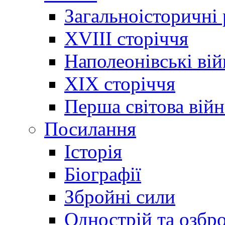
Загальноісторичні
XVIII сторіччя
Наполеонівські ві
XIX сторіччя
Перша світова війн
Посилання
Історія
Біографії
Збройні сили
Однострій та озбр