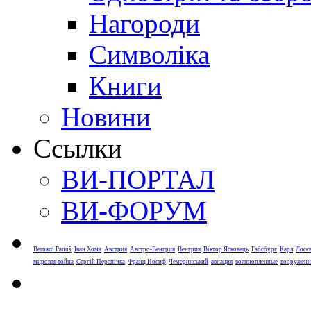
Нагороди
Символіка
Книги
Новини
Ссылки
ВИ-ПОРТАЛ
ВИ-ФОРУМ
Bernard Panuš
Іван Хома
Австрия
Австро-Венгрия
Венгрия
Віктор Ясковець
Габсбург
Карл
Лосє
мировая война
Сергій Перепічка
Франц Иосиф
Чемеринський
авиация
военнопленные
вооруженн