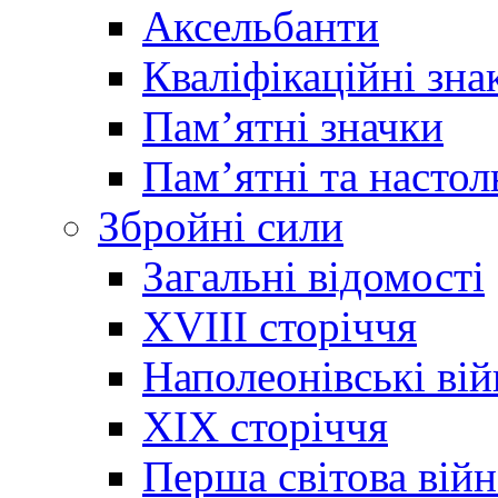
Аксельбанти
Кваліфікаційні зна
Памʼятні значки
Памʼятні та настол
Збройні сили
Загальні відомості
XVIII сторіччя
Наполеонівські ві
XIX сторіччя
Перша світова війн