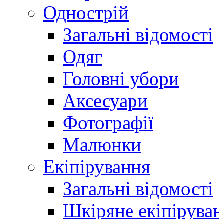
Однострій
Загальні відомості
Одяг
Головні убори
Аксесуари
Фотографії
Малюнки
Екіпірування
Загальні відомості
Шкіряне екіпірува